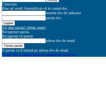
Conectare
Bine ați venit! Autentificați-vă in contul dvs
numele dvs de utilizator
parola dvs
Ați uitat parola? obține ajutor
Recuperare parola
Recuperați-vă parola
adresa dvs de email
O parola va fi trimisă pe adresa dvs de email.
Firme 365, Catalog firme si comunicate de presa