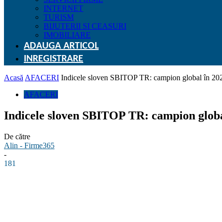
INTERNET
TURISM
BIJUTERII SI CEASURI
IMOBILIARE
ADAUGA ARTICOL
INREGISTRARE
Acasă
AFACERI
Indicele sloven SBITOP TR: campion global în 20
AFACERI
Indicele sloven SBITOP TR: campion globa
De către
Alin - Firme365
-
181
Facebook
Linkedin
WhatsApp
Pinterest