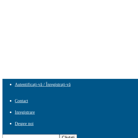
Autentificați-vă / Înregistrați-vă
Contact
Inregistrare
Despre noi