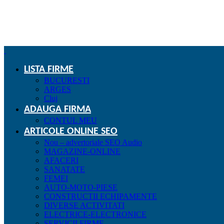
LISTA FIRME
BUCURESTI
ARGES
Cluj
ADAUGA FIRMA
CONTUL MEU
ARTICOLE ONLINE SEO
Nou – advertoriale SEO Audio
MAGAZINE-ONLINE
AFACERI
SANATATE
FEMEI
AUTO-MOTO-PIESE
CONSTRUCTII ECHIPAMENTE
DIVERSE ACTIVITATI
ELECTRICE-ELECTRONICE
SERVICII FIRME