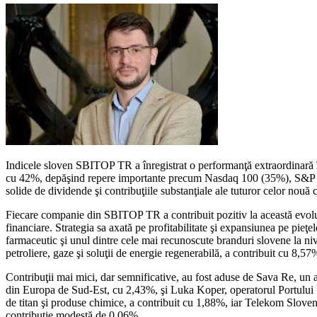
Indicele sloven SBITOP TR a înregistrat o performanţă extraordinară în
cu 42%, depăşind repere importante precum Nasdaq 100 (35%), S&P 500 
solide de dividende şi contribuţiile substanţiale ale tuturor celor nouă
Fiecare companie din SBITOP TR a contribuit pozitiv la această evoluţ
financiare. Strategia sa axată pe profitabilitate şi expansiunea pe pieţ
farmaceutic şi unul dintre cele mai recunoscute branduri slovene la niv
petroliere, gaze şi soluţii de energie regenerabilă, a contribuit cu 8,57
Contribuţii mai mici, dar semnificative, au fost aduse de Sava Re, un a
din Europa de Sud-Est, cu 2,43%, şi Luka Koper, operatorul Portului K
de titan şi produse chimice, a contribuit cu 1,88%, iar Telekom Sloveni
contribuţie modestă de 0,06%.