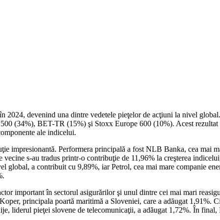
 2024, devenind una dintre vedetele pieţelor de acţiuni la nivel global. 
(34%), BET-TR (15%) şi Stoxx Europe 600 (10%). Acest rezultat remarca
 componente ale indicelui.
ie impresionantă. Performera principală a fost NLB Banka, cea mai mare 
ele vecine s-au tradus printr-o contribuţie de 11,96% la creşterea indicel
el global, a contribuit cu 9,89%, iar Petrol, cea mai mare companie ener
%.
ctor important în sectorul asigurărilor şi unul dintre cei mai mari reasig
oper, principala poartă maritimă a Sloveniei, care a adăugat 1,91%. Cin
je, liderul pieţei slovene de telecomunicaţii, a adăugat 1,72%. În final,