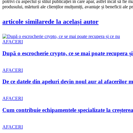
potrivi cu aspectul și stilul publicației în care apar, astfel încât să fie
produsului, mărturii ale clienților mulțumiți, avantaje și beneficii ale 
articole similare
de la același autor
AFACERI
După o escrocherie crypto, ce se mai poate recupera și
AFACERI
De ce datele din apeluri devin noul aur al afacerilor m
AFACERI
Cum contribuie echipamentele specializate la creșterea 
AFACERI