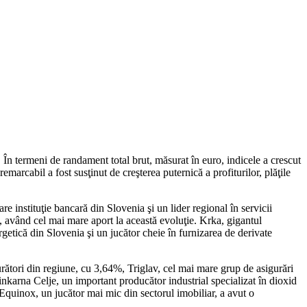
În termeni de randament total brut, măsurat în euro, indicele a crescut
bil a fost susţinut de creşterea puternică a profiturilor, plăţile
instituţie bancară din Slovenia şi un lider regional în servicii
ui, având cel mai mare aport la această evoluţie. Krka, gigantul
getică din Slovenia şi un jucător cheie în furnizarea de derivate
urători din regiune, cu 3,64%, Triglav, cel mai mare grup de asigurări
karna Celje, un important producător industrial specializat în dioxid
 Equinox, un jucător mai mic din sectorul imobiliar, a avut o