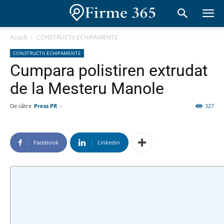
Acasă
CONSTRUCTII ECHIPAMENTE
CONSTRUCTII ECHIPAMENTE
Cumpara polistiren extrudat
de la Mesteru Manole
De către
Press PR
-
327
Facebook
Linkedin