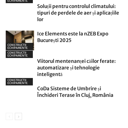
ECHIPAMENTE
Soluții pentru controlul climatului:
tipuri de perdele de aer și aplicațiile
lor
Ice Elements este la nZEB Expo
București 2025
CONSTRUCTII
ECHIPAMENTE
CONSTRUCTII
ECHIPAMENTE
Viitorul mentenanței căilor ferate:
automatizare și tehnologie
inteligentă
CONSTRUCTII
ECHIPAMENTE
CoDa Sisteme de Umbrire și
Închideri Terase în Cluj, România