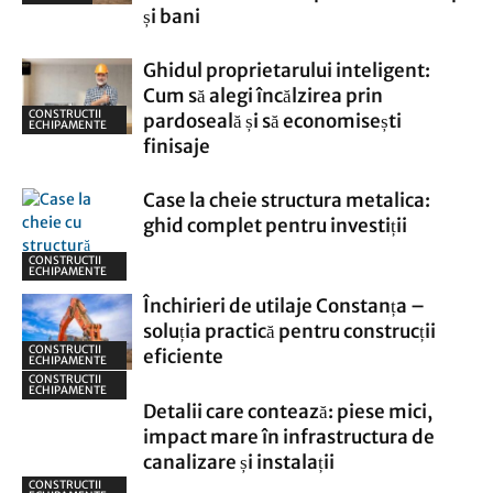
și bani
Ghidul proprietarului inteligent:
Cum să alegi încălzirea prin
CONSTRUCTII
pardoseală și să economisești
ECHIPAMENTE
finisaje
Case la cheie structura metalica:
ghid complet pentru investiții
CONSTRUCTII
ECHIPAMENTE
Închirieri de utilaje Constanța –
soluția practică pentru construcții
CONSTRUCTII
eficiente
ECHIPAMENTE
CONSTRUCTII
ECHIPAMENTE
Detalii care contează: piese mici,
impact mare în infrastructura de
canalizare și instalații
CONSTRUCTII