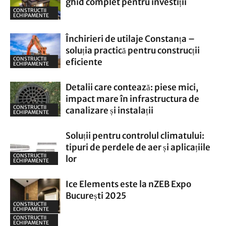
ghid complet pentru investiții
CONSTRUCTII
ECHIPAMENTE
Închirieri de utilaje Constanța –
soluția practică pentru construcții
CONSTRUCTII
eficiente
ECHIPAMENTE
Detalii care contează: piese mici,
impact mare în infrastructura de
CONSTRUCTII
canalizare și instalații
ECHIPAMENTE
Soluții pentru controlul climatului:
tipuri de perdele de aer și aplicațiile
CONSTRUCTII
lor
ECHIPAMENTE
Ice Elements este la nZEB Expo
București 2025
CONSTRUCTII
ECHIPAMENTE
CONSTRUCTII
ECHIPAMENTE