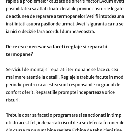
rapida a problemelor cauzate de diferiti factori.Acum aveti
posibilitatea sa aflati toate detaliile privind costurile legate
de actiunea de reparare a termopanelor.Veti fi intotdeauna
instiintati asupra pasilor de urmat. Aveti siguranta ca nu se
ia nici o decizie fara acordul dumneavoastra.
De ce este necesar sa faceti reglaje si reparatii
termopane?
Serviciul de montaj si reparatii termopane se face cu cea
mai mare atentie la detalii. Reglajele trebuie facute in mod
periodic pentru ca acestea sunt responsabile cu gradul de
confort oferit. Reparatiile prompte indeparteaza orice
riscuri.
Trebuie doar sa faceti o programare si sa actionati in timp
util.In acest fel, indepartati riscul de a se defecta feroneriile
din cauza ca nu sunt bine reglate.Echipa de tehnicieni tine