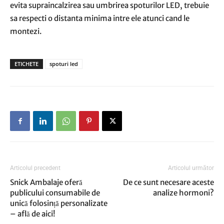
evita supraincalzirea sau umbrirea spoturilor LED, trebuie
sa respecti o distanta minima intre ele atunci cand le
montezi.
ETICHETE
spoturi led
Articolul precedent
Articolul următor
Snick Ambalaje oferă
De ce sunt necesare aceste
publicului consumabile de
analize hormoni?
unică folosință personalizate
– află de aici!