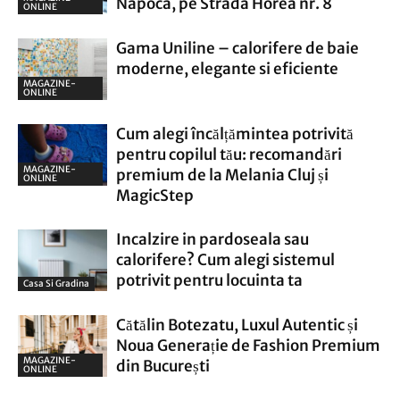
Napoca, pe Strada Horea nr. 8
ONLINE
Gama Uniline – calorifere de baie
moderne, elegante si eficiente
MAGAZINE-
ONLINE
Cum alegi încălțămintea potrivită
pentru copilul tău: recomandări
MAGAZINE-
premium de la Melania Cluj și
ONLINE
MagicStep
Incalzire in pardoseala sau
calorifere? Cum alegi sistemul
potrivit pentru locuinta ta
Casa Si Gradina
Cătălin Botezatu, Luxul Autentic și
Noua Generație de Fashion Premium
MAGAZINE-
din București
ONLINE