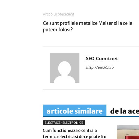
Articolul precedent
Ce sunt profilele metalice Meiser si la ce le
putem folosi?
SEO Comitnet
http://seo365.ro
articole similare
de la ac
ELECTRICE-ELECTRONICE
Cum functioneaza o centrala
termica electrica si de ce poate fi o