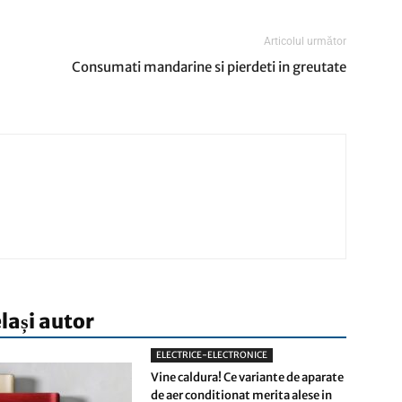
Articolul următor
Consumati mandarine si pierdeti in greutate
elași autor
ELECTRICE-ELECTRONICE
Vine caldura! Ce variante de aparate
de aer conditionat merita alese in