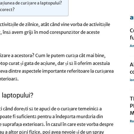
ațiunea de curățare a laptopului?
 corect?
a
de
tivitățile de zilnice, atât când vine vorba de activitățile
C
r, însă avem grijă în mod corespunzător de aceste
f
An
lizare a acestora? Cum le putem curăța cât mai bine,
presa
p curat și gata de acțiune, dar și să îi oferim acestuia
A
teva dintre aspectele importante referitoare la curățarea
c
interioară.
io
 laptopului?
T
P
 când dorești să te apuci de o curățare temeinică a
M
 poate fi suficientă pentru a îndepărta murdăria din
Ro
e suprafața exterioară. În cazul în care este vorba despre
u a altor părți fizice, poți avea nevoie și de un spray