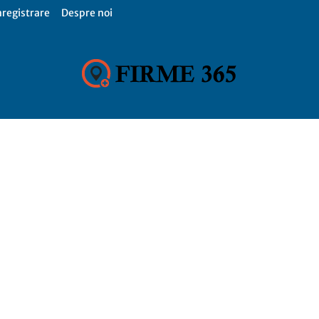
nregistrare
Despre noi
Firme
365,
Catalog