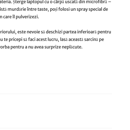
i bateria. Șterge laptopul cu o cârpă uscată din microfibră –
istă murdărie între taste, poți folosi un spray special de
n care îl pulverizezi.
teriorului, este nevoie să deschizi partea inferioară pentru
 te pricepi să faci acest lucru, lasă această sarcină pe
 vorba pentru a nu avea surprize neplăcute.