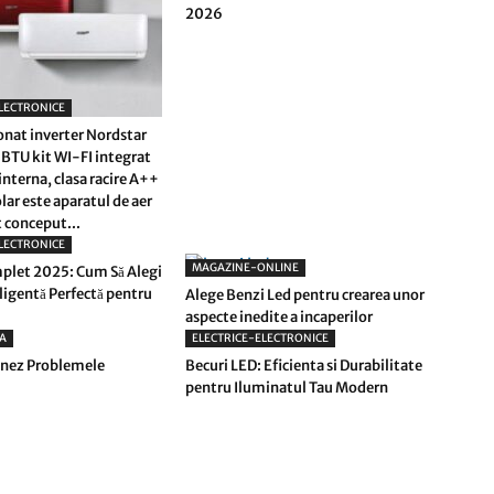
2026
LECTRONICE
onat inverter Nordstar
BTU kit WI-FI integrat
interna, clasa racire A++
lar este aparatul de aer
 conceput...
LECTRONICE
MAGAZINE-ONLINE
plet 2025: Cum Să Alegi
eligentă Perfectă pentru
Alege Benzi Led pentru crearea unor
aspecte inedite a incaperilor
A
ELECTRICE-ELECTRONICE
nez Problemele
Becuri LED: Eficienta si Durabilitate
pentru Iluminatul Tau Modern