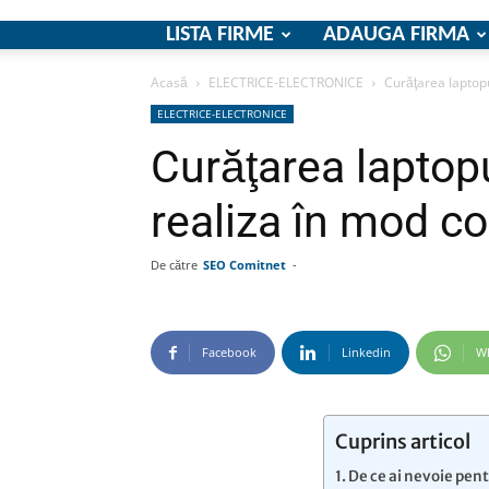
LISTA FIRME
ADAUGA FIRMA
Acasă
ELECTRICE-ELECTRONICE
Curăţarea laptopu
ELECTRICE-ELECTRONICE
Curăţarea laptop
realiza în mod co
De către
SEO Comitnet
-
Facebook
Linkedin
W
Cuprins articol
De ce ai nevoie pent