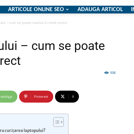
ARTICOLE ONLINE SEO
ADAUGA ARTICOL
I
lui – cum se poate realiza în mod corect
firme
ului – cum se poate
rect
508
si
hatsApp
Pinterest
X
comunicate
ru curățarea laptopului?