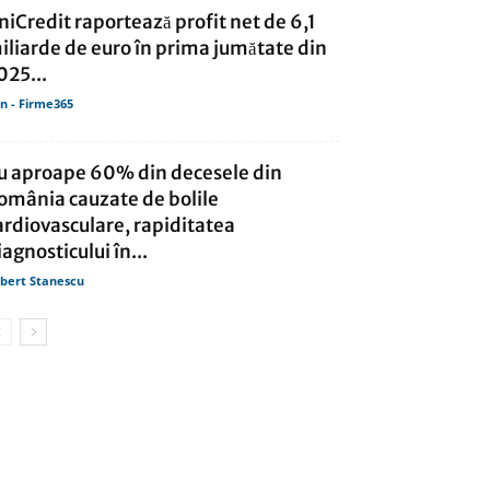
niCredit raportează profit net de 6,1
iliarde de euro în prima jumătate din
025...
in - Firme365
u aproape 60% din decesele din
omânia cauzate de bolile
ardiovasculare, rapiditatea
iagnosticului în...
bert Stanescu