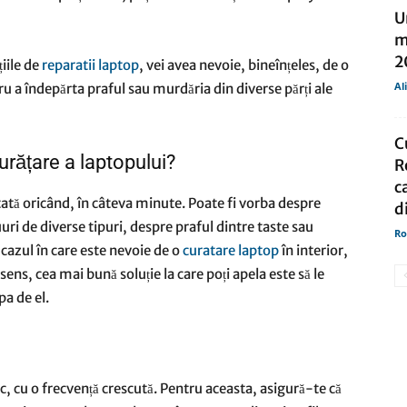
U
m
2
țiile de
reparatii laptop
, vei avea nevoie, bineînțeles, de o
Al
ru a îndepărta praful sau murdăria din diverse părți ale
C
rățare a laptopului?
R
c
tată oricând, în câteva minute. Poate fi vorba despre
d
ri de diverse tipuri, despre praful dintre taste sau
Ro
cazul în care este nevoie de o
curatare laptop
în interior,
sens, cea mai bună soluție la care poți apela este să le
pa de el.
ic, cu o frecvență crescută. Pentru aceasta, asigură-te că