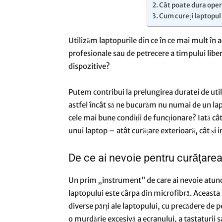
Cât poate dura oper
Cum cureți laptopul
Utilizăm laptopurile din ce în ce mai mult în ac
profesionale sau de petrecere a timpului libe
dispozitive?
Putem contribui la prelungirea duratei de uti
astfel încât să ne bucurăm nu numai de un lapto
cele mai bune condiții de funcționare? Iată câ
unui laptop – atât curățare exterioară, cât și 
De ce ai nevoie pentru curățarea
Un prim „instrument” de care ai nevoie atunci
laptopului este cârpa din microfibră. Aceasta
diverse părți ale laptopului, cu precădere de p
o murdărie excesivă a ecranului, a tastaturii sa