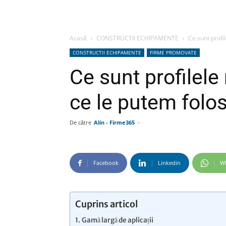
Acasă
CONSTRUCTII ECHIPAMENTE
Ce sunt profil
CONSTRUCTII ECHIPAMENTE
FIRME PROMOVATE
Ce sunt profilele
ce le putem folos
De către
Alin - Firme365
-
Facebook
Linkedin
W
Cuprins articol
Gamă largă de aplicații