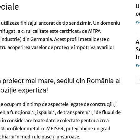
eciale
U
o
Pr
 se utilizeze finisajul ancorat de tip sendzimir. Un domeniu
nifugat, a cărui calitate este certificată de MFPA
 industrie) din Germania. Acest profil metalic este o
A
tru acoperirea vaselor de protecție împotriva avariilor
S
I
Pr
 proiect mai mare, sediul din România al
ziție expertiza!
ne ocupăm din timp de aspectele legate de construcții și
iența funcțională și spațială, de transparență și de fluxul de
 în considerare toate datele colectate pentru a crea
orită profilelor metalice MEISER, puteți obține un grad
 chiar și în medii uleioase și unsuroase.