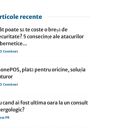
rticole recente
ât poate să te coste o breșă de
ecuritate? 5 consecințe ale atacurilor
ibernetice...
O Comitnet
onePOS, plată pentru oricine, soluția
uturor
O Comitnet
u cand ai fost ultima oara la un consult
lergologic?
ess PR