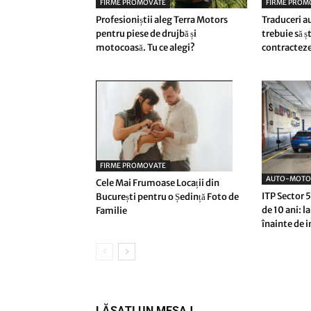
FIRME PROMOVATE
FIRME PROM
Profesioniștii aleg Terra Motors
Traduceri a
pentru piese de drujbă și
trebuie să ș
motocoasă. Tu ce alegi?
contractez
FIRME PROMOVATE
AUTO-MOTO
Cele Mai Frumoase Locații din
ITP Sector 
București pentru o Ședință Foto de
de 10 ani: la
Familie
înainte de i
LĂSAȚI UN MESAJ