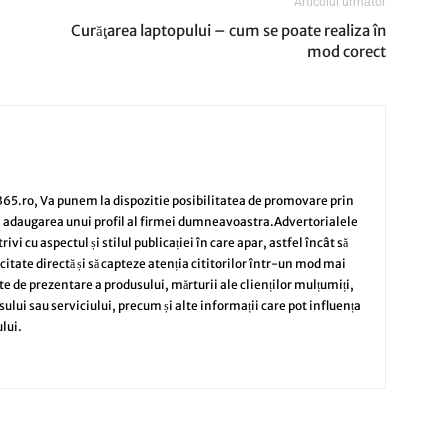
Articolul următor
Curăţarea laptopului – cum se poate realiza în
mod corect
65.ro, Va punem la dispozitie posibilitatea de promovare prin
i adaugarea unui profil al firmei dumneavoastra.Advertorialele
vi cu aspectul și stilul publicației în care apar, astfel încât să
citate directă și să capteze atenția cititorilor într-un mod mai
te de prezentare a produsului, mărturii ale clienților mulțumiți,
sului sau serviciului, precum și alte informații care pot influența
lui.