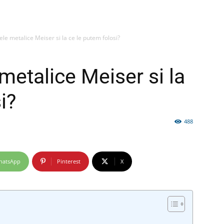
ele metalice Meiser si la ce le putem folosi?
firme
 metalice Meiser si la
i?
488
si
hatsApp
Pinterest
X
comunicate