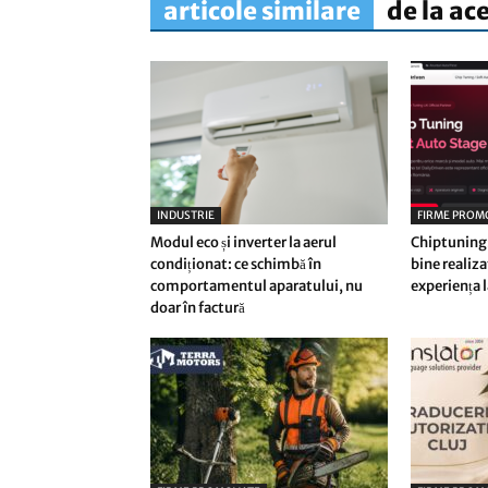
articole similare
de la ac
INDUSTRIE
FIRME PROM
Modul eco și inverter la aerul
Chiptuning:
condiționat: ce schimbă în
bine realiz
comportamentul aparatului, nu
experiența 
doar în factură