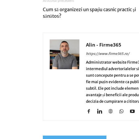
Articolul precedent
Cum să organizezi un spaţiu casnic practic şi
sănătos?
Alin - Firme365
https://www.firme365.ro/
Administrator website Firme3
intermediul advertorialelor s
sunt concepute pentru a se potri
fie mai puțin evidente ca publi
subtil. Ele pot include elemen
avantaje și beneficii ale produ
decizia de cumpărare a cititoru