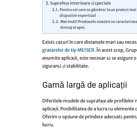
Suprafețe interioare și speciale
Pentru cei care se gândesc la un proiect ma
dispoziție expertiza!
Mai mult! Produsele noastre se caracterizea
drenaj al apei.
Există cazuri în care distanțele mari sau nece
gratarelor de tip MEISER
. În acest scop, Gru
anumite aplicații, este necesar să se asigure
siguranță și stabilitate.
Gamă largă de aplicații
Diferitele modele de suprafațe ale profilelor 
aplicații. Posibilitatea de a lucra cu elemente
Oferim o opțiune de prindere adecvată pentru 
lucru.