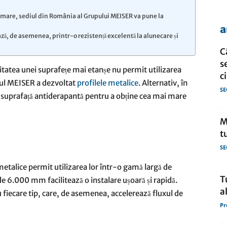
i mare, sediul din România al Grupului MEISER va pune la
a
de
ză, de asemenea, printr-o rezistență excelentă la alunecare și
C
s
sitatea unei suprafețe mai etanșe nu permit utilizarea
c
pul MEISER a dezvoltat
profilele metalice
. Alternativ, în
SE
 o suprafață antiderapantă pentru a obține cea mai mare
presa
M
t
SE
metalice permit utilizarea lor într-o gamă largă de
T
 de 6.000 mm facilitează o instalare ușoară și rapidă.
a
fiecare tip, care, de asemenea, accelerează fluxul de
Pr