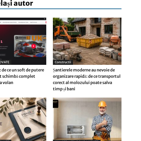
elași autor
OVATE
Constructii
 de ce un soft de putere
Șantierele moderne au nevoie de
at schimbă complet
organizare rapidă: de ce transportul
la volan
corect al molozului poate salva
timp și bani