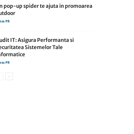
n pop-up spider te ajuta in promoarea
utdoor
ess PR
udit IT: Asigura Performanta si
ecuritatea Sistemelor Tale
nformatice
ess PR