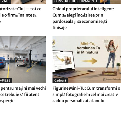
OVATE
CONSTRUCTII ECHIPAMENTE
utorizate Cluj — tot ce
Ghidul proprietarului inteligent:
tie o firmă înainte să
Cum să alegi încălzirea prin
e
pardoseală și să economisești
finisaje
-PIESE
Cadouri
5 pentru mașini mai vechi
Figurine Mini-Tu: Cum transformi o
 ce trebuie să fii atent
simplă fotografie în cel mai creativ
nspecție
cadou personalizat al anului