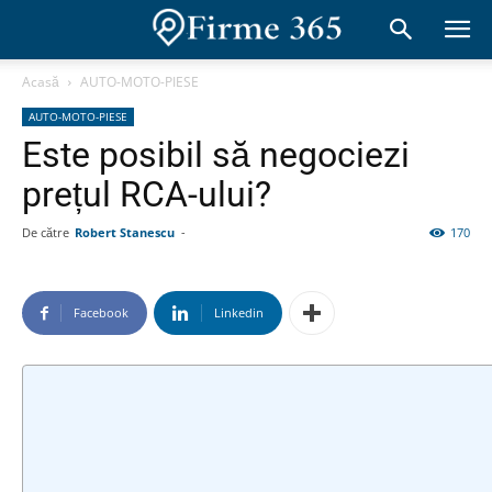
Acasă
AUTO-MOTO-PIESE
AUTO-MOTO-PIESE
Este posibil să negociezi
prețul RCA-ului?
De către
Robert Stanescu
-
170
Facebook
Linkedin