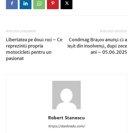
Articolul precedent
Articolul următor
Libertatea pe două roți – Ce
Condmag Braşov anunţă că a
reprezintă propria
ieşit din insolvenţă, după zece
motocicletă pentru un
ani – 05.06.2025
pasionat
Robert Stanescu
https://danbradu.com/