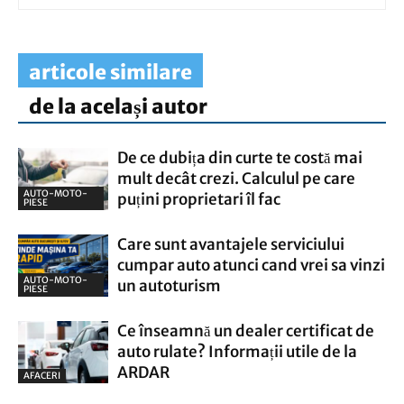
articole similare
de la același autor
De ce dubița din curte te costă mai
mult decât crezi. Calculul pe care
AUTO-MOTO-
puțini proprietari îl fac
PIESE
Care sunt avantajele serviciului
cumpar auto atunci cand vrei sa vinzi
AUTO-MOTO-
un autoturism
PIESE
Ce înseamnă un dealer certificat de
auto rulate? Informații utile de la
ARDAR
AFACERI