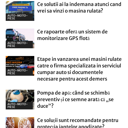
Ce solutii ai la indemana atunci cand
vrei sa vinzi o masina rulata?
AUTO-MOTO-
PIESE
Ce rapoarte oferă un sistem de
monitorizare GPS flotă
AUTO-MOTO-
PIESE
Etape in vanzarea unei masini rulate
catre o firma specializata in serviciul
AUTO-MOTO-
cumpar auto si documentele
PIESE
necesare pentru acest demers
Pompa de apă: când se schimbă
preventiv și ce semne arată că „se
AUTO-MOTO-
duce”?
PIESE
Ce soluții sunt recomandate pentru
protecția jantelor anodizate?