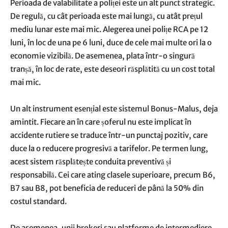
Perioada de valabilitate a poliței este un alt punct strategic.
De regulă, cu cât perioada este mai lungă, cu atât prețul
mediu lunar este mai mic. Alegerea unei polițe RCA pe 12
luni, în loc de una pe 6 luni, duce de cele mai multe ori la o
economie vizibilă. De asemenea, plata într-o singură
tranșă, în loc de rate, este deseori răsplătită cu un cost total
mai mic.
Un alt instrument esențial este sistemul Bonus-Malus, deja
amintit. Fiecare an în care șoferul nu este implicat în
accidente rutiere se traduce într-un punctaj pozitiv, care
duce la o reducere progresivă a tarifelor. Pe termen lung,
acest sistem răsplătește conduita preventivă și
responsabilă. Cei care ating clasele superioare, precum B6,
B7 sau B8, pot beneficia de reduceri de până la 50% din
costul standard.
De asemenea, unii brokeri sau platforme de intermediere