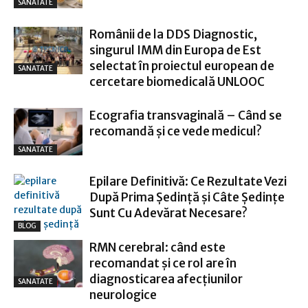
SANATATE
Românii de la DDS Diagnostic,
singurul IMM din Europa de Est
selectat în proiectul european de
SANATATE
cercetare biomedicală UNLOOC
Ecografia transvaginală – Când se
recomandă și ce vede medicul?
SANATATE
Epilare Definitivă: Ce Rezultate Vezi
După Prima Ședință și Câte Ședințe
Sunt Cu Adevărat Necesare?
BLOG
RMN cerebral: când este
recomandat și ce rol are în
diagnosticarea afecțiunilor
SANATATE
neurologice