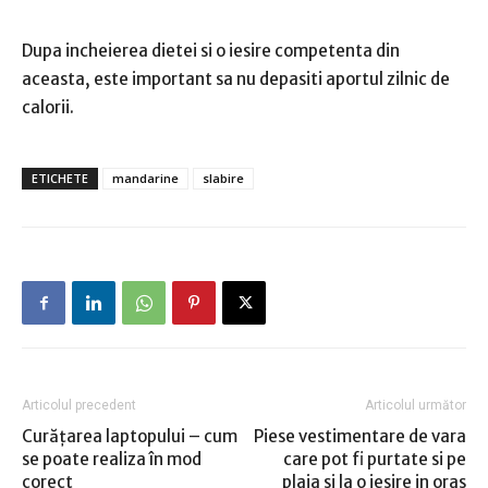
Dupa incheierea dietei si o iesire competenta din
aceasta, este important sa nu depasiti aportul zilnic de
calorii.
ETICHETE
mandarine
slabire
Articolul precedent
Articolul următor
Curăţarea laptopului – cum
Piese vestimentare de vara
se poate realiza în mod
care pot fi purtate si pe
corect
plaja si la o iesire in oras