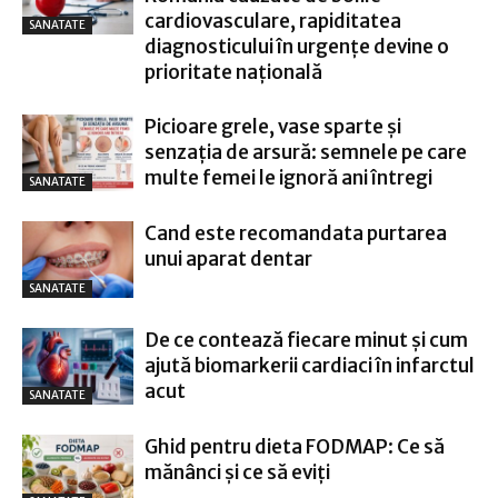
cardiovasculare, rapiditatea
SANATATE
diagnosticului în urgențe devine o
prioritate națională
Picioare grele, vase sparte și
senzația de arsură: semnele pe care
multe femei le ignoră ani întregi
SANATATE
Cand este recomandata purtarea
unui aparat dentar
SANATATE
De ce contează fiecare minut și cum
ajută biomarkerii cardiaci în infarctul
acut
SANATATE
Ghid pentru dieta FODMAP: Ce să
mănânci și ce să eviți