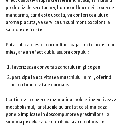
efect calitativ asupra cresterii imunitatii, stimuland
productia de serotonina, hormonul bucuriei. Coaja de
mandarina, cand este uscata, va conferi ceaiului o
aroma placuta, va servi ca un supliment excelent la
salatele de fructe.
Potasiul, care este mai mult in coaja fructului decat in
miez, are un efect dublu asupra corpului:
favorizeaza conversia zaharului in glicogen;
participa la activitatea muschiului inimii, oferind
inimii functii vitale normale.
Continuta in coaja de mandarina, nobiletina activeaza
metabolismul, iar studiile au aratat ca stimuleaza
genele implicate in descompunerea grasimilor si le
suprima pe cele care contribuie la acumularea lor.