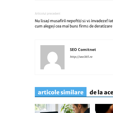
Articolul precedent
Nu lăsaţi musafirii nepoftiți să vă invadeze! Ia
cum alegeți cea mai bună firmă de deratizare
SEO Comitnet
http://seo365.ro
articole similare
de la ac