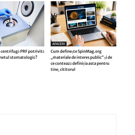
AFACERI
 centrifugă PRF potrivită
Cum definește SpinMag.org
inetul stomatologic?
„materiale de interes public” și de
ce contează definiția asta pentru
tine, cititorul