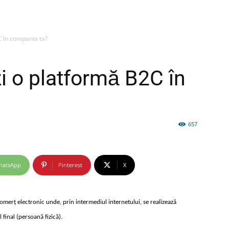
C în compania ta?
firme
i o platformă B2C în
657
si
hatsApp
Pinterest
X
comunicate
merț electronic unde, prin intermediul internetului, se realizează
final (persoană fizică).