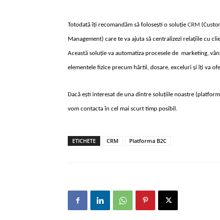
Totodată îți recomandăm să folosești o soluție
CRM
(Custom
Management) care te va ajuta să centralizezi relațiile cu clie
Această soluție va automatiza procesele de marketing, vânz
elementele fizice precum hârtii, dosare, exceluri și îți va o
Dacă ești interesat de una dintre soluțiile noastre (platfo
vom contacta în cel mai scurt timp posibil.
ETICHETE
CRM
Platforma B2C