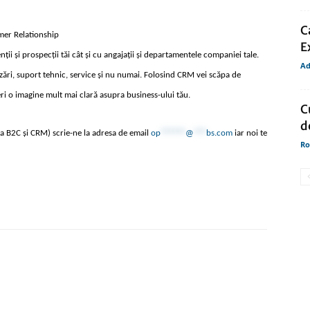
C
er Relationship
E
nții și prospecții tăi cât și cu angajații și departamentele companiei tale.
Ad
ări, suport tehnic, service și nu numai. Folosind CRM vei scăpa de
feri o imagine mult mai clară asupra business-ului tău.
C
d
rma B2C și CRM) scrie-ne la adresa de email
op
******
@
***
bs.com
iar noi te
Ro