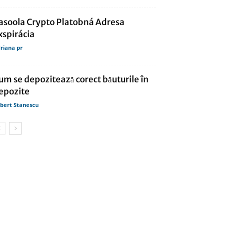
asoola Crypto Platobná Adresa
xspirácia
riana pr
um se depozitează corect băuturile în
epozite
bert Stanescu