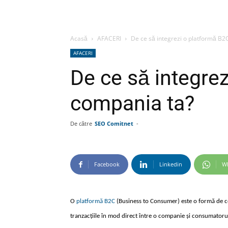
Acasă
AFACERI
De ce să integrezi o platformă B2
AFACERI
De ce să integrez
compania ta?
De către
SEO Comitnet
-
Facebook
Linkedin
W
O
platformă B2C
(Business to Consumer) este o formă de co
tranzacțiile în mod direct între o companie și consumatorul 