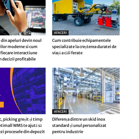
AFACERI
 din apeluri devin noul
Cum contribuie echipamentele
erilor moderne si cum
specializate la creșterea duratei de
fiecare interactiune
viață a căii ferate
n decizii profitabile
AFACERI
c, picking greșit și timp
Diferența dintre un skid inox
timall WMS te ajută să
standard și unul personalizat
i procesele din depozit
pentru industrie