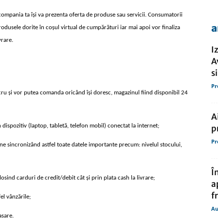
ompania ta își va prezenta oferta de produse sau servicii. Consumatorii
a
produsele dorite în coșul virtual de cumpărături iar mai apoi vor finaliza
de
vrare.
I
A
s
Pr
lucru și vor putea comanda oricând își doresc, magazinul fiind disponibil 24
presa
A
ispozitiv (laptop, tabletă, telefon mobil) conectat la internet;
p
Pr
ne sincronizând astfel toate datele importante precum: nivelul stocului,
Î
osind carduri de credit/debit cât și prin plata cash la livrare;
a
f
el vânzările;
Au
asare.