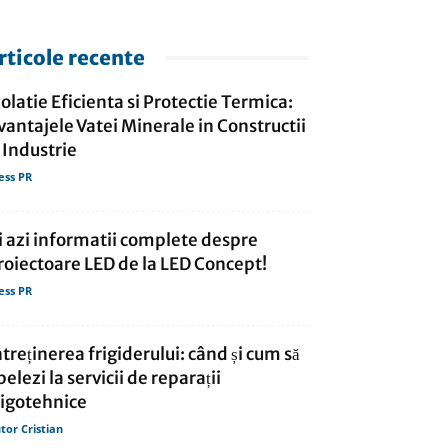
rticole recente
zolatie Eficienta si Protectie Termica:
vantajele Vatei Minerale in Constructii
i Industrie
ess PR
i azi informatii complete despre
roiectoare LED de la LED Concept!
ess PR
ntreținerea frigiderului: când și cum să
pelezi la servicii de reparații
rigotehnice
tor Cristian