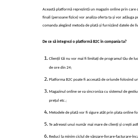
Această platformă reprezintă un magazin online prin care c
finali (persoane fizice) vor analiza oferta ta și vor adăuga 
comanda alegând metoda de plată și furnizând datele de li
De ce să integrezi o platformă B2C în compania ta?
Clienții tăi nu vor mai fi limitați de programul tău de 
de ore din 24;
Platforma B2C poate fi accesată de oriunde folosind un d
Magazinul online se va sincroniza cu sistemul de gestiu
prețul etc.;
Metodele de plată vor fi sigure atât prin plata online fol
Te adresezi unui număr mai mare de clienți și crești astf
Reduci la minim ciclul de vânzare-livrare-facturare-înc