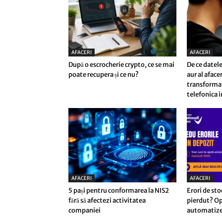
AFACERI
AFACERI
După o escrocherie crypto, ce se mai
De ce datele
poate recupera și ce nu?
aur al afac
transforma 
telefonica i
AFACERI
AFACERI
5 pași pentru conformarea la NIS2
Erori de sto
fără să afectezi activitatea
pierdut? Op
companiei
automatizez