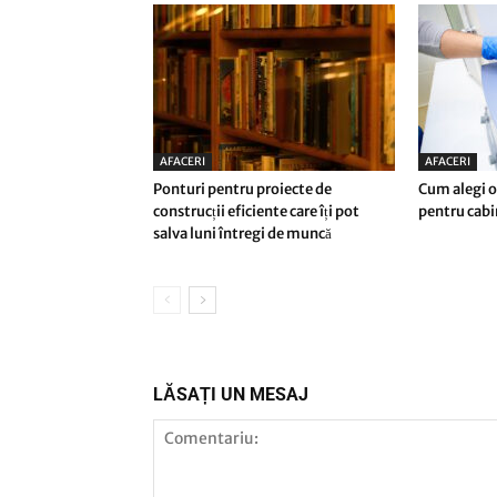
AFACERI
AFACERI
Ponturi pentru proiecte de
Cum alegi o
construcții eficiente care îți pot
pentru cab
salva luni întregi de muncă
LĂSAȚI UN MESAJ