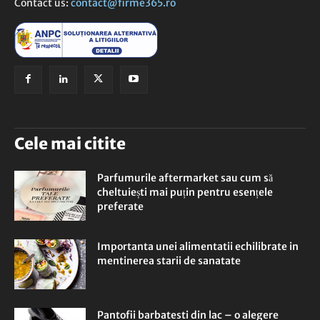
Contact us:
contact@firme365.ro
Cele mai citite
Parfumurile aftermarket sau cum să
cheltuiești mai puțin pentru esențele
preferate
Importanta unei alimentatii echilibrate in
mentinerea starii de sanatate
Pantofii barbatesti din lac – o alegere