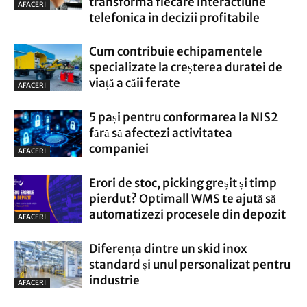
transforma fiecare interactiune
AFACERI
telefonica in decizii profitabile
Cum contribuie echipamentele
specializate la creșterea duratei de
viață a căii ferate
AFACERI
5 pași pentru conformarea la NIS2
fără să afectezi activitatea
companiei
AFACERI
Erori de stoc, picking greșit și timp
pierdut? Optimall WMS te ajută să
automatizezi procesele din depozit
AFACERI
Diferența dintre un skid inox
standard și unul personalizat pentru
industrie
AFACERI