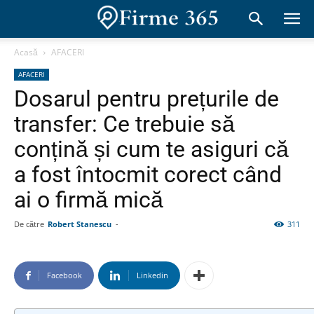
Acasă
AFACERI
AFACERI
Dosarul pentru prețurile de
transfer: Ce trebuie să
conțină și cum te asiguri că
a fost întocmit corect când
ai o firmă mică
De către
Robert Stanescu
-
311
Facebook
Linkedin