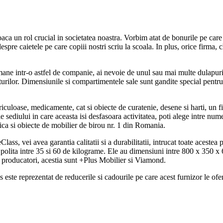
a joaca un rol crucial in societatea noastra. Vorbim atat de bonurile pe c
despre caietele pe care copiii nostri scriu la scoala. In plus, orice firma, c
ane intr-o astfel de companie, ai nevoie de unul sau mai multe dulapuri,
fturilor. Dimensiunile si compartimentele sale sunt gandite special pentru
culoase, medicamente, cat si obiecte de curatenie, desene si harti, un fise
 sediului in care aceasta isi desfasoara activitatea, poti alege intre num
ica si obiecte de mobilier de birou nr. 1 din Romania.
lass, vei avea garantia calitatii si a durabilitatii, intrucat toate acestea
er polita intre 35 si 60 de kilograme. Ele au dimensiuni intre 800 x 350 x 
re producatori, acestia sunt +Plus Mobilier si Viamond.
ss este reprezentat de reducerile si cadourile pe care acest furnizor le o