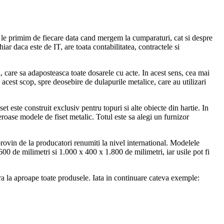
are le primim de fiecare data cand mergem la cumparaturi, cat si despre
hiar daca este de IT, are toata contabilitatea, contractele si
 care sa adaposteasca toate dosarele cu acte. In acest sens, cea mai
 acest scop, spre deosebire de dulapurile metalice, care au utilizari
t este construit exclusiv pentru topuri si alte obiecte din hartie. In
eroase modele de fiset metalic. Totul este sa alegi un furnizor
 provin de la producatori renumiti la nivel international. Modelele
600 de milimetri si 1.000 x 400 x 1.800 de milimetri, iar usile pot fi
fera la aproape toate produsele. Iata in continuare cateva exemple: