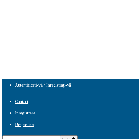
Autentificați-vă / Înregistrați-vă
Contact
Inregistrare
Despre noi