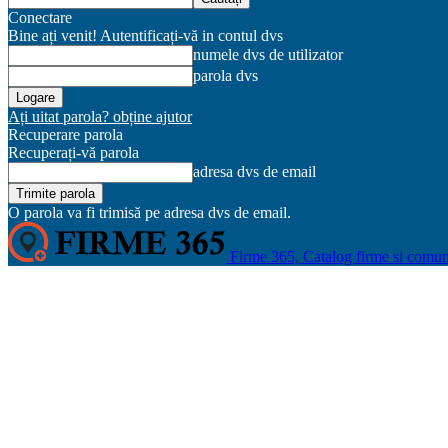
Conectare
Bine ați venit! Autentificați-vă in contul dvs
numele dvs de utilizator
parola dvs
Ați uitat parola? obține ajutor
Recuperare parola
Recuperați-vă parola
adresa dvs de email
O parola va fi trimisă pe adresa dvs de email.
Firme 365, Catalog firme si comun