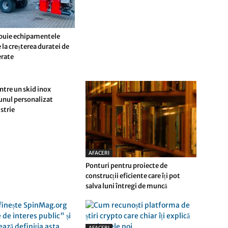
buie echipamentele
 la creșterea duratei de
ferate
ntre un skid inox
 unul personalizat
strie
AFACERI
Ponturi pentru proiecte de
construcții eficiente care îți pot
salva luni întregi de muncă
AFACERI