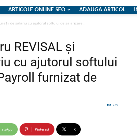
ARTICOLE ONLINE SEO
ADAUGA ARTICOL
I
așii de salariu cu ajutorul softului de salarizare...
firme
ru REVISAL și
riu cu ajutorul softului
Payroll furnizat de
si
735
comunicate
hatsApp
Pinterest
X