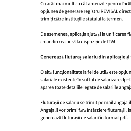
Cu atât mai mult cu cât amenzile pentru încăl
opțiunea de generare registru REVISAL direct d
trimiți către instituțiile statului la termen.
De asemenea, aplicația ajută și la unificarea fi
chiar din cea pusă la dispoziție de ITM.
Generează fluturaș salariu din aplicație și
O altă funcționalitate la fel de utilă este opți
salariale existente în softul de salarizare dp-
apărea toate detaliile legate de salariile angaja
Fluturașii de salariu se trimit pe mail angajați
Angajații vor primi fără întârziere fluturașii, i
generează fluturașii de salarii în format pdf.