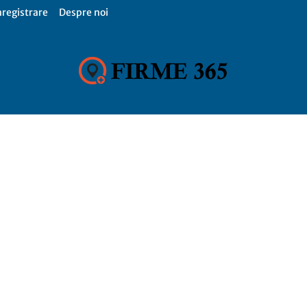
nregistrare
Despre noi
Firme
365,
Catalog