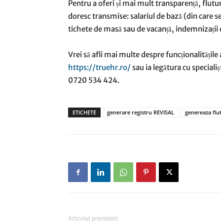
Pentru a oferi și mai mult transparență, flutura
doresc transmise: salariul de bază (din care s
tichete de masă sau de vacanță, indemnizații d
Vrei să afli mai multe despre funcționalitățile 
https://truehr.ro/
sau ia legătura cu speciali
0720 534 424.
ETICHETE
generare registru REVISAL
genereaza flut
Articolul precedent