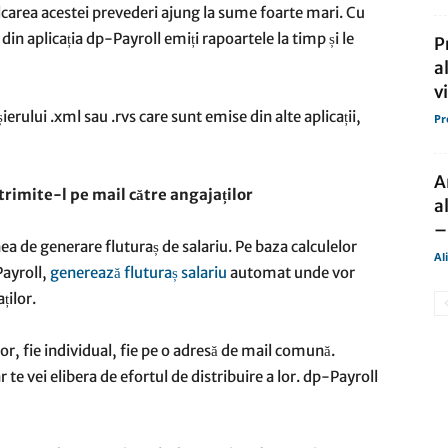
carea acestei prevederi ajung la sume foarte mari. Cu
in aplicația dp-Payroll emiți rapoartele la timp și le
P
a
v
șierului .xml sau .rvs care sunt emise din alte aplicații,
Pr
A
 trimite-l pe mail către angajaților
a
–
unea de generare fluturaș de salariu. Pe baza calculelor
Al
Payroll,
generează fluturaș salariu
automat unde vor
ților.
lor, fie individual, fie pe o adresă de mail comună.
ar te vei elibera de efortul de distribuire a lor. dp-Payroll