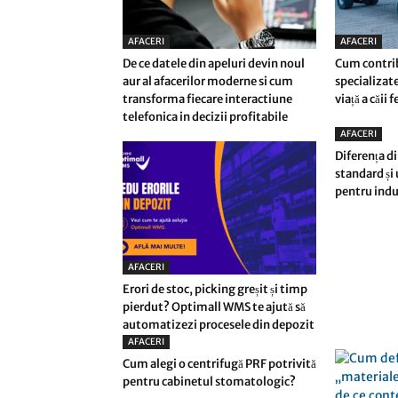
AFACERI
AFACERI
De ce datele din apeluri devin noul
Cum contri
aur al afacerilor moderne si cum
specializate
transforma fiecare interactiune
viață a căii 
telefonica in decizii profitabile
AFACERI
Diferența di
standard și
pentru indu
AFACERI
Erori de stoc, picking greșit și timp
pierdut? Optimall WMS te ajută să
automatizezi procesele din depozit
AFACERI
Cum alegi o centrifugă PRF potrivită
pentru cabinetul stomatologic?