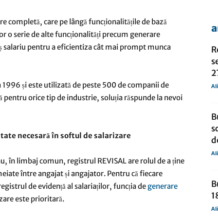
re completă, care pe lângă funcționalitățile de bază
a
lor o serie de alte funcționalități precum generare
de
ș salariu pentru a eficientiza cât mai prompt munca
R
s
2
n 1996 și este utilizată de peste 500 de companii de
Al
lă pentru orice tip de industrie, soluția răspunde la nevoi
presa
B
s
tate necesară în softul de salarizare
de
Al
sau, în limbaj comun, registrul REVISAL are rolul de a ține
iate între angajat și angajator. Pentru că fiecare
B
gistrul de evidență al salariaților, funcția de
generare
1
zare este prioritară.
Al