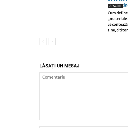
AFACERI
Cum define
„materiale d
ce contează 
tine, citito
LĂSAȚI UN MESAJ