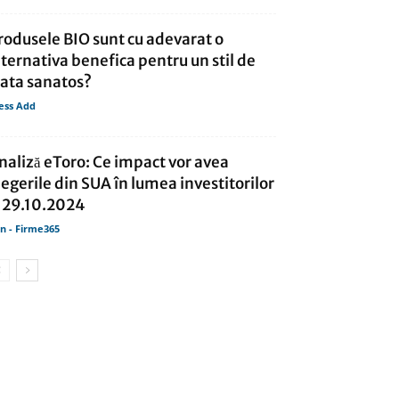
rodusele BIO sunt cu adevarat o
lternativa benefica pentru un stil de
iata sanatos?
ess Add
naliză eToro: Ce impact vor avea
legerile din SUA în lumea investitorilor
 29.10.2024
in - Firme365