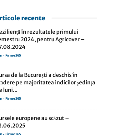
rticole recente
ezilienţă în rezultatele primului
emestru 2024, pentru Agricover –
7.08.2024
in - Firme365
ursa de la Bucureşti a deschis în
cădere pe majoritatea indicilor şedinţa
 luni...
in - Firme365
ursele europene au scăzut –
8.06.2025
in - Firme365