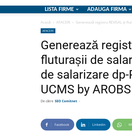
LISTA FIRME
ADAUGA FIRMA
Acasă
AFACERI
Generează registru REVISAL și flutur
AFACERI
Generează regist
fluturașii de sala
de salarizare dp-
UCMS by AROBS
De către
SEO Comitnet
-
Facebook
Linkedin
W