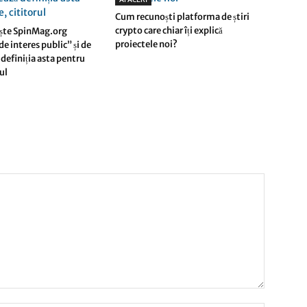
Cum recunoști platforma de știri
crypto care chiar îți explică
ște SpinMag.org
proiectele noi?
e interes public” și de
definiția asta pentru
rul