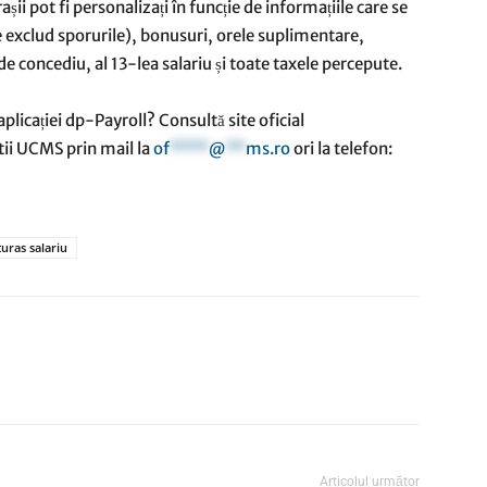
șii pot fi personalizați în funcție de informațiile care se
e exclud sporurile), bonusuri, orele suplimentare,
e concediu, al 13-lea salariu și toate taxele percepute.
aplicației dp-Payroll? Consultă site oficial
știi UCMS prin mail la
of
****
@
**
ms.ro
ori la telefon:
uras salariu
Articolul următor