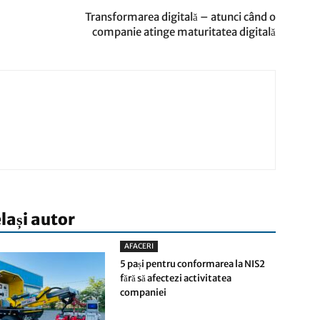
Transformarea digitală – atunci când o
companie atinge maturitatea digitală
elași autor
AFACERI
5 pași pentru conformarea la NIS2
fără să afectezi activitatea
companiei