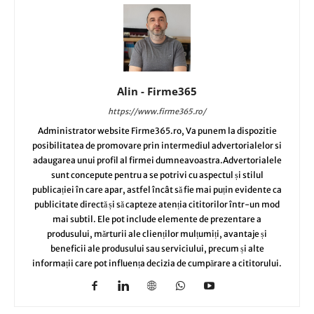
Alin - Firme365
https://www.firme365.ro/
Administrator website Firme365.ro, Va punem la dispozitie
posibilitatea de promovare prin intermediul advertorialelor si
adaugarea unui profil al firmei dumneavoastra.Advertorialele
sunt concepute pentru a se potrivi cu aspectul și stilul
publicației în care apar, astfel încât să fie mai puțin evidente ca
publicitate directă și să capteze atenția cititorilor într-un mod
mai subtil. Ele pot include elemente de prezentare a
produsului, mărturii ale clienților mulțumiți, avantaje și
beneficii ale produsului sau serviciului, precum și alte
informații care pot influența decizia de cumpărare a cititorului.