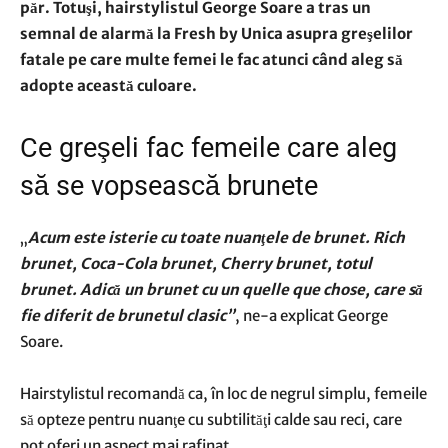
păr. Totuşi, hairstylistul George Soare a tras un
semnal de alarmă la Fresh by Unica asupra greşelilor
fatale pe care multe femei le fac atunci când aleg să
adopte această culoare.
Ce greşeli fac femeile care aleg
să se vopsească brunete
„
Acum este isterie cu toate nuanţele de brunet. Rich
brunet, Coca-Cola brunet,
C
herry brunet, totul
brunet. Adică un brunet cu un
quelle que chose
,
care
să
fie diferit de brunetul clasic”
, ne-a explicat George
Soare.
Hairstylistul recomandă ca, în loc de negrul simplu, femeile
să opteze pentru nuanţe cu subtilităţi calde sau reci, care
pot oferi un aspect mai rafinat.