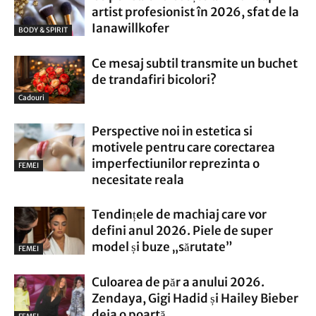
artist profesionist în 2026, sfat de la
Ianawillkofer
BODY & SPIRIT
Ce mesaj subtil transmite un buchet
de trandafiri bicolori?
Cadouri
Perspective noi in estetica si
motivele pentru care corectarea
imperfectiunilor reprezinta o
FEMEI
necesitate reala
Tendințele de machiaj care vor
defini anul 2026. Piele de super
model și buze „sărutate”
FEMEI
Culoarea de păr a anului 2026.
Zendaya, Gigi Hadid și Hailey Bieber
deja o poartă