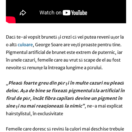
Dacă te-ai vopsit brunetă şi crezi că vei putea reveni uşor la
o altă
culoare
, George Soare are veşti proaste pentru tine.
Pigmentul artificial de brunet este extrem de puternic, iar
în unele cazuri, femeile care au vrut să scape de el au fost
nevoite să renunţe la întreaga lungime a părului.
„
Pleacă foarte greu din păr şi în multe cazuri nu pleacă
deloc. Aşa de bine se fixează pigmentul ăla artificial în
firul de păr, încât fibra capilară devine un pigment în
sine şi nu mai reacţionează la nimic”
, ne-a mai explicat
hairstylistul, în exclusivitate
Femeile care doresc să revină la culori mai deschise trebuie