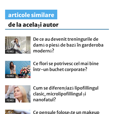
articole similare
de la același autor
De ce au devenit treningurile de
damă o piesă de bază în garderoba
modernă?
FEMEI
Ce flori se potrivesc cel mai bine
într-un buchet corporate?
FEMEI
Cum se diferențiază lipofillingul
clasic, microlipofillingul și
nanofatul?
FEMEI
Ce pensule folosește un makeup