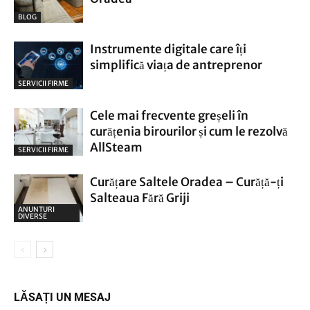
BLOG
Instrumente digitale care îți
simplifică viața de antreprenor
SERVICII FIRME
Cele mai frecvente greșeli în
curățenia birourilor și cum le rezolvă
AllSteam
SERVICII FIRME
Curățare Saltele Oradea – Curăță-ți
Salteaua Fără Griji
ANUNTURI
DIVERSE
LĂSAȚI UN MESAJ