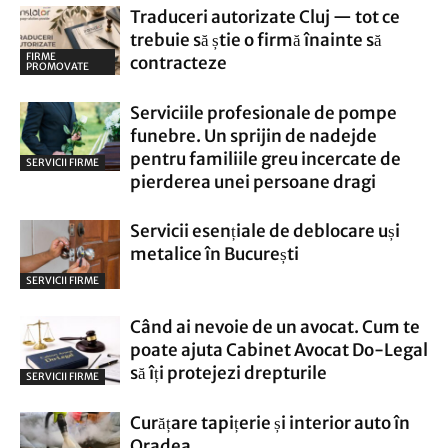
Traduceri autorizate Cluj — tot ce
trebuie să știe o firmă înainte să
FIRME
contracteze
PROMOVATE
Serviciile profesionale de pompe
funebre. Un sprijin de nadejde
pentru familiile greu incercate de
SERVICII FIRME
pierderea unei persoane dragi
Servicii esențiale de deblocare uși
metalice în București
SERVICII FIRME
Când ai nevoie de un avocat. Cum te
poate ajuta Cabinet Avocat Do-Legal
să îți protejezi drepturile
SERVICII FIRME
Curățare tapițerie și interior auto în
Oradea