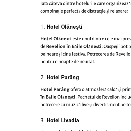
Iată câteva dintre hotelurile care organizeaz
combinație perfectă de distracție și relaxare:
1.
Hotel Olănești
Hotel Olănești
este unul dintre cele mai pre
de
Revelion în Băile Olănești
. Oaspeții pot 
balneare și cina festivă. Petrecerea de Reveli
pentru o noapte de neuitat.
2.
Hotel Parâng
Hotel Parâng
oferă o atmosferă caldă și prim
în Băile Olănești
. Pachetul de Revelion inclu
petrecere cu muzică live și divertisment pe tot
3.
Hotel Livadia