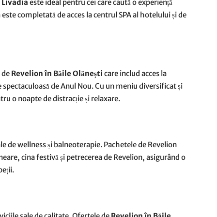
 Livadia
este ideal pentru cei care caută o experiență
este completată de acces la centrul SPA al hotelului și de
e de
Revelion în Băile Olănești
care includ acces la
e spectaculoasă de Anul Nou. Cu un meniu diversificat și
tru o noapte de distracție și relaxare.
ale de wellness și balneoterapie. Pachetele de Revelion
neare, cina festivă și petrecerea de Revelion, asigurând o
eții.
iciile sale de calitate. Ofertele de
Revelion în Băile