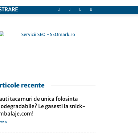
STRARE
rticole recente
auti tacamuri de unica folosinta
iodegradabile? Le gasesti la snick-
mbalaje.com!
efan