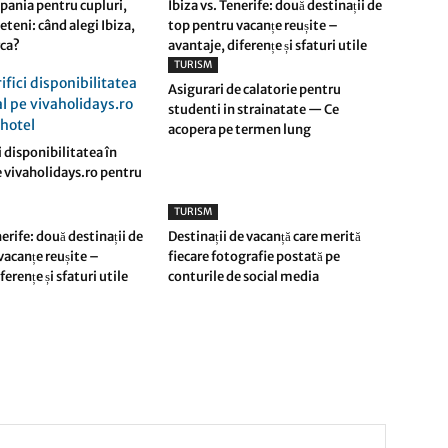
Spania pentru cupluri,
Ibiza vs. Tenerife: două destinații de
ieteni: când alegi Ibiza,
top pentru vacanțe reușite –
rca?
avantaje, diferențe și sfaturi utile
TURISM
Asigurari de calatorie pentru
studenti in strainatate — Ce
acopera pe termen lung
 disponibilitatea în
e vivaholidays.ro pentru
TURISM
nerife: două destinații de
Destinații de vacanță care merită
vacanțe reușite –
fiecare fotografie postată pe
ferențe și sfaturi utile
conturile de social media