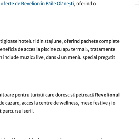
ă
oferte de Revelion în Băile Olănești
, oferind o
stigioase hoteluri din stațiune, oferind pachete complete
beneficia de acces la piscine cu apă termală, tratamente
on include muzică live, dans și un meniu special pregătit
itoare pentru turiștii care doresc să petreacă
Revelionul
de cazare, acces la centre de wellness, mese festive și o
 parcursul serii.