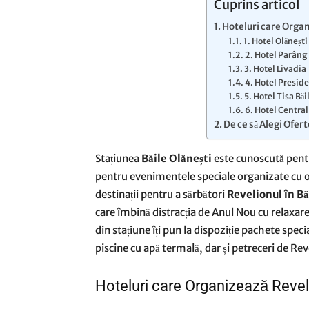
Cuprins articol
Hoteluri care Organ
1. Hotel Olănești
2. Hotel Parâng
3. Hotel Livadia
4. Hotel Preside
5. Hotel Tisa Băi
6. Hotel Central
De ce să Alegi Ofert
Stațiunea
Băile Olănești
este cunoscută pentr
pentru evenimentele speciale organizate cu oca
destinații pentru a sărbători
Revelionul în Bă
care îmbină distracția de Anul Nou cu relaxar
din stațiune îți pun la dispoziție pachete speci
piscine cu apă termală, dar și petreceri de Re
Hoteluri care Organizează Reveli