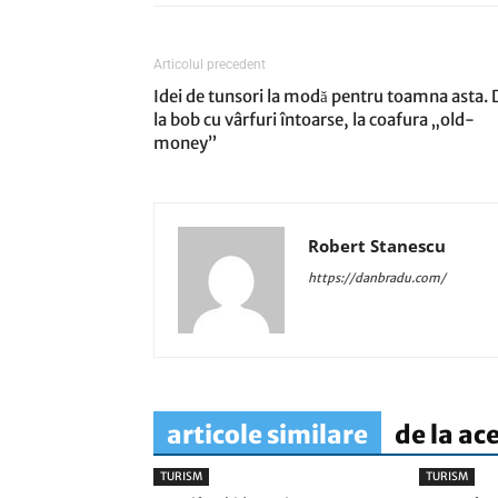
Articolul precedent
Idei de tunsori la modă pentru toamna asta. 
la bob cu vârfuri întoarse, la coafura „old-
money”
Robert Stanescu
https://danbradu.com/
articole similare
de la ac
TURISM
TURISM