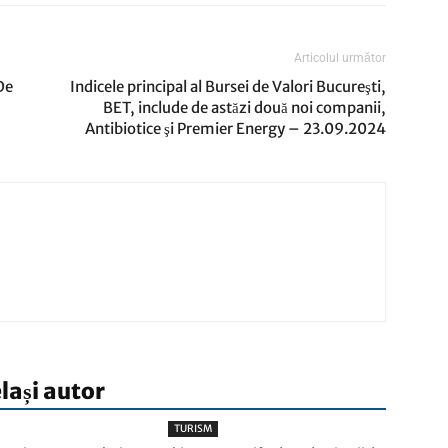
Articolul următor
De
Indicele principal al Bursei de Valori Bucureşti,
BET, include de astăzi două noi companii,
Antibiotice şi Premier Energy – 23.09.2024
elași autor
TURISM