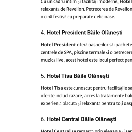
Cu un cadru intim și facilități moderne,
Hotel
relaxantă de Revelion. Petrecerea de Revelion 
o cină festivă cu preparate delicioase.
4.
Hotel President Băile Olănești
Hotel President
oferă oaspeților săi pachet
centrele de SPA, piscine termale și o petrecer
muzică live, acest hotel este locul perfect pen
5.
Hotel Tisa Băile Olănești
Hotel Tisa
este cunoscut pentru facilitățile s
oferite includ cazare, acces la tratamente bal
experiență plăcută și relaxantă pentru toți oasp
6.
Hotel Central Băile Olănești
Hotel Central
se remarcă prin eleganța și serv