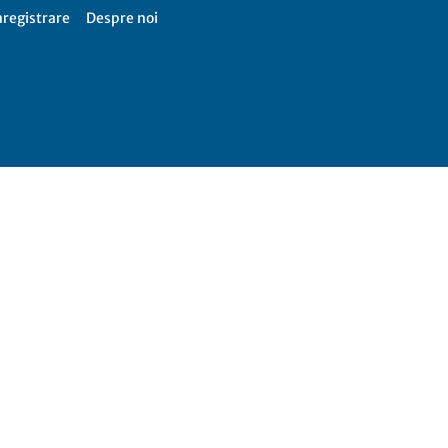
nregistrare
Despre noi
Firme
365,
Catalog