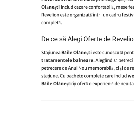
Olănești
includ cazare confortabilă, mese fes
Revelion este organizată într-un cadru festiv,
completă.
De ce să Alegi Oferte de Revelio
Stațiunea
Băile Olănești
este cunoscută pen
tratamentele balneare
. Alegând să petreci
petrecere de Anul Nou memorabilă, ci și de re
stațiune. Cu pachete complete care includ
we
Băile Olănești
îți oferă o experiență de neuit