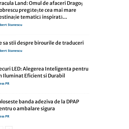
racula Land: Omul de afaceri Dragoş
obrescu pregătește cea mai mare
estinație tematică inspirată...
bert Stanescu
e sa stii despre birourile de traduceri
bert Stanescu
ecuri LED: Alegerea Inteligenta pentru
n Iluminat Eficient si Durabil
ess PR
oloseste banda adeziva de la DPAP
entru o ambalare sigura
ess PR