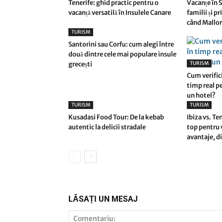
Tenerife: ghid practic pentru o
Vacanțe în 
vacanță versatilă în Insulele Canare
familii și pr
când Mallo
TURISM
Santorini sau Corfu: cum alegi între
două dintre cele mai populare insule
grecești
TURISM
Cum verifici
timp real p
un hotel?
TURISM
TURISM
Kusadasi Food Tour: De la kebab
Ibiza vs. Te
autentic la delicii stradale
top pentru 
avantaje, di
LĂSAȚI UN MESAJ