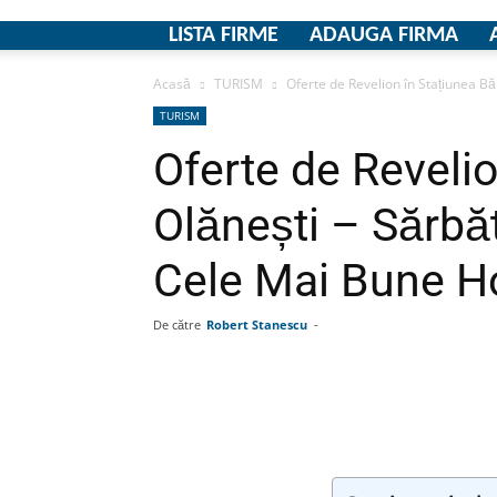
LISTA FIRME
ADAUGA FIRMA
Acasă
TURISM
Oferte de Revelion în Stațiunea Băi
TURISM
Oferte de Revelio
Olănești – Sărbă
Cele Mai Bune Ho
De către
Robert Stanescu
-
Facebook
Linkedin
Wha