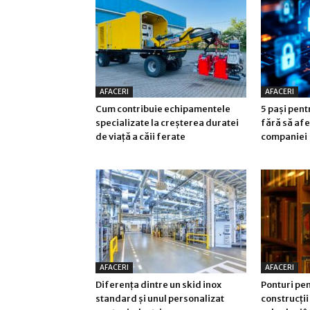
AFACERI
AFACERI
Cum contribuie echipamentele
5 pași pen
specializate la creșterea duratei
fără să afe
de viață a căii ferate
companiei
AFACERI
AFACERI
Diferența dintre un skid inox
Ponturi pen
standard și unul personalizat
construcții 