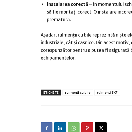
Instalarea corectă
– în momentului schi
să fie montați corect. O instalare incore
prematură.
Așadar, rulmenții cu bile reprezintă niște e
industriale, cât și casnice. Din acest motiv, 
corespunzător pentru a putea fi asigurată 
echipamentelor.
ETICHETE
rulmenti cu bile
rulmenti SKF