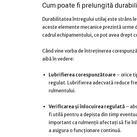
Cum poate fi prelungită durabili
Durabilitatea întregului utilaj este strâns 
aceste elemente mecanice prezintă urme de
cadrul echipamentului, ce pot avea drept c
Când vine vorba de întreținerea corespunzăt
aibă în vedere:
Lubrifierea corespunzătoare
– orice ti
regulat. Lubrifierea adecvată reduce fre
rulmentului.
Verificarea și înlocuirea regulată
– ab
fi utilă pentru a depista din timp eventu
important ca rulmenții afectați să fie în
a asigura o funcționare continuă.