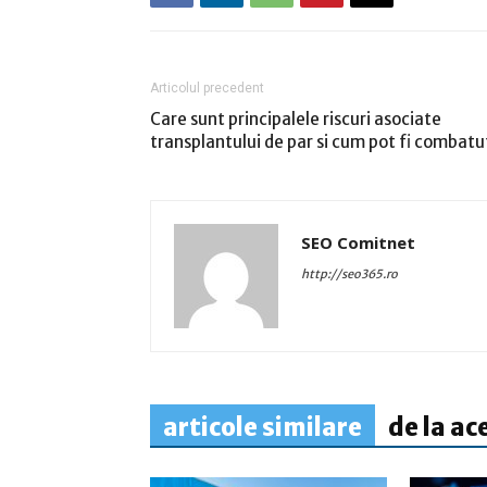
Articolul precedent
Care sunt principalele riscuri asociate
transplantului de par si cum pot fi combatu
SEO Comitnet
http://seo365.ro
articole similare
de la ac