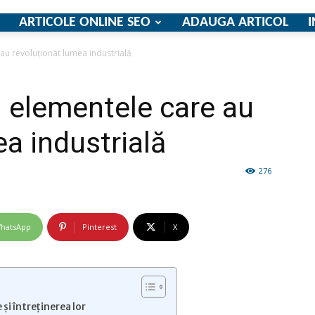
ARTICOLE ONLINE SEO
ADAUGA ARTICOL
I
 au revoluționat lumea industrială
firme
: elementele care au
a industrială
276
si
hatsApp
Pinterest
X
comunicate
 și întreținerea lor