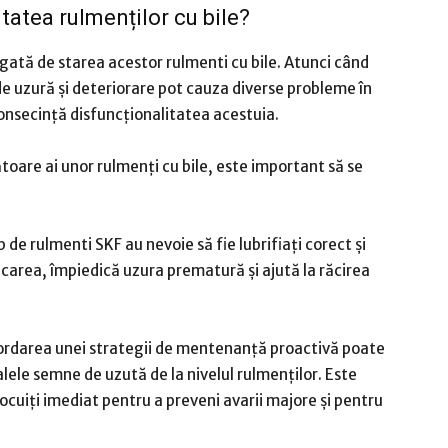
tatea rulmenților cu bile?
legată de starea acestor rulmenti cu bile. Atunci când
 uzură și deteriorare pot cauza diverse probleme în
onsecință disfuncționalitatea acestuia.
oare ai unor rulmenți cu bile, este important să se
p de rulmenti SKF au nevoie să fie lubrifiați corect și
carea, împiedică uzura prematură și ajută la răcirea
ordarea unei strategii de mentenanță proactivă poate
alele semne de uzută de la nivelul rulmenților. Este
locuiți imediat pentru a preveni avarii majore și pentru