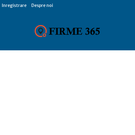
Inregistrare
Despre noi
Firme
365,
Catalog