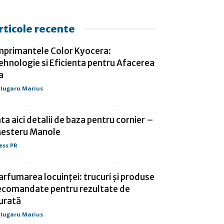
rticole recente
mprimantele Color Kyocera:
ehnologie si Eficienta pentru Afacerea
a
lugaru Marius
ata aici detalii de baza pentru cornier –
esteru Manole
ess PR
arfumarea locuinței: trucuri și produse
ecomandate pentru rezultate de
urată
lugaru Marius