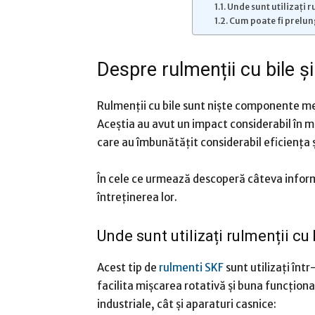
Unde sunt utilizați r
Cum poate fi prelung
Despre rulmenții cu bile și
Rulmenții cu bile sunt niște componente mec
Aceștia au avut un impact considerabil în 
care au îmbunătățit considerabil eficiența 
În cele ce urmează descoperă câteva informaț
întreținerea lor.
Unde sunt utilizați rulmenții cu 
Acest tip de
rulmenti SKF
sunt utilizați înt
facilita mișcarea rotativă și buna funcționa
industriale, cât și aparaturi casnice: