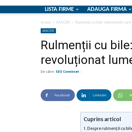
LISTA FIRME
ADAUGA FIRMA
Acasă
AFACERI
Rulmenții cu bile: elementele care
AFACERI
Rulmenții cu bile
revoluționat lume
De către
SEO Comitnet
-
Facebook
Linkedin
W
Cuprins articol
Despre rulmenții cu bile