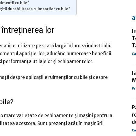
ulmenții cu bile?
ită durabilitatea rulmenților cu bile?
a
de
 întreținerea lor
I
T
T
anice utilizate pe scară largă în lumea industrială.
momentul apariției lor, aducând numeroase beneficii
Ca
presa
și performanța utilajelor și echipamentelor.
I
ii despre aplicațiile rulmenților cu bile și despre
M
Pr
bile?
P
r
r-o mare varietate de echipamente și mașini pentru a
d
litatea acestora. Sunt prezenți atât în mașinării
Ca