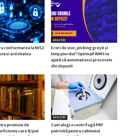
AFACERI
tru conformarea la NIS2
Erori de stoc, picking greșit și
ctezi activitatea
timp pierdut? Optimall WMS te
ajută să automatizezi procesele
din depozit
AFACERI
tru proiecte de
Cum alegi o centrifugă PRF
eficiente care îți pot
potrivită pentru cabinetul