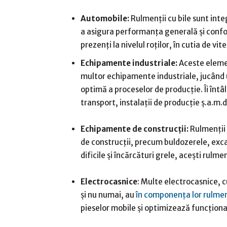
Automobile:
Rulmenții cu bile sunt inte
a asigura performanța generală și confor
prezenți la nivelul roților, în cutia de vi
Echipamente industriale:
Aceste eleme
multor echipamente industriale, jucând un
optimă a proceselor de producție. Îi întâl
transport, instalații de producție ș.a.m.d
Echipamente de construcții:
Rulmenții 
de construcții, precum buldozerele, exca
dificile și încărcături grele, acești rulmen
Electrocasnice
: Multe electrocasnice, c
și nu numai, au
în componența lor rulment
pieselor mobile și optimizează funcțional