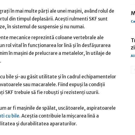
grați în mai multe părți ale unei mașini, având rolul de
M
tul din timpul deplasării. Acești rulmenti SKF sunt
Ca
teze, în sistemul de suspensie și nu numai.
nte mecanice reprezintă coloane vertebrale ale
T
 rol vital în funcționarea lor lină și în desfășurarea
z
nim în mașini de prelucrare a metalelor, în utilaje de
Al
.
cu bile și-au găsit utilitate și în cadrul echipamentelor
vatoarele sau macaralele. Fiind expuși la condiții
ți SKF trebuie să fie robuști și rezistenți uzurii.
um ar fi mașinile de spălat, uscătoarele, aspiratoarele
i cu bile
. Aceștia contribuie la mișcarea lină a
itatea și durabilitatea aparaturilor.