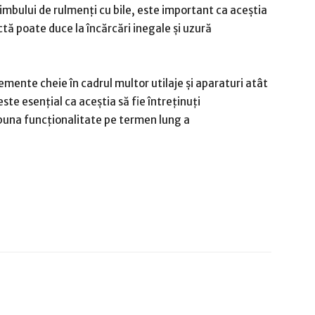
mbului de rulmenți cu bile, este important ca aceștia
ctă poate duce la încărcări inegale și uzură
lemente cheie în cadrul multor utilaje și aparaturi atât
este esențial ca aceștia să fie întreținuți
buna funcționalitate pe termen lung a