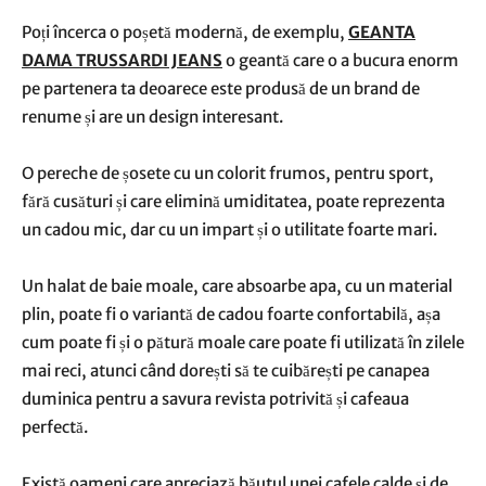
Poți încerca o poșetă modernă, de exemplu,
GEANTA
DAMA TRUSSARDI JEANS
o geantă care o a bucura enorm
pe partenera ta deoarece este produsă de un brand de
renume și are un design interesant.
O pereche de șosete cu un colorit frumos, pentru sport,
fără cusături și care elimină umiditatea, poate reprezenta
un cadou mic, dar cu un impart și o utilitate foarte mari.
Un halat de baie moale, care absoarbe apa, cu un material
plin, poate fi o variantă de cadou foarte confortabilă, așa
cum poate fi și o pătură moale care poate fi utilizată în zilele
mai reci, atunci când dorești să te cuibărești pe canapea
duminica pentru a savura revista potrivită și cafeaua
perfectă.
Există oameni care apreciază băutul unei cafele calde și de