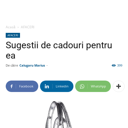
Acasă
AFACERI
AFACERI
Sugestii de cadouri pentru
ea
De către
Calugaru Marius
-
399
Facebook
Linkedin
WhatsApp