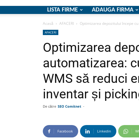
LISTA FIRME
ADAUGA FIRMA
Acasă
AFACERI
Optimizarea depozitului începe cu
AFACERI
Optimizarea depo
automatizarea: c
WMS să reduci ero
inventar și picki
De către
SEO Comitnet
-
Facebook
Linkedin
W