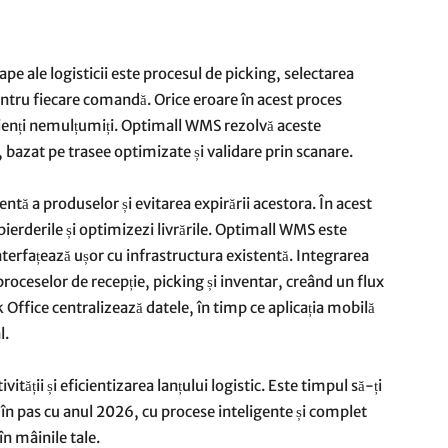
pe ale logisticii este procesul de picking, selectarea
entru fiecare comandă. Orice eroare în acest proces
lienți nemulțumiți. Optimall WMS rezolvă aceste
 bazat pe trasee optimizate și validare prin scanare.
tă a produselor și evitarea expirării acestora. În acest
 pierderile și optimizezi livrările. Optimall WMS este
erfațează ușor cu infrastructura existentă. Integrarea
ceselor de recepție, picking și inventar, creând un flux
ck Office centralizează datele, în timp ce aplicația mobilă
l.
tății și eficientizarea lanțului logistic. Este timpul să-ți
în pas cu anul 2026, cu procese inteligente și complet
n mâinile tale.