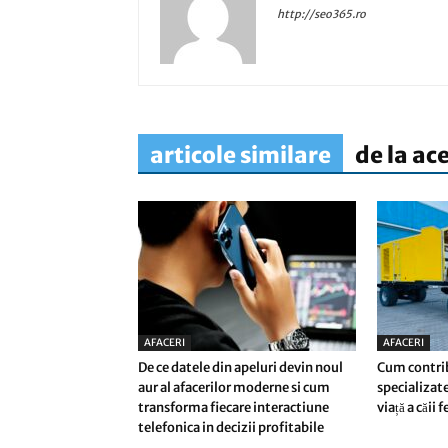
http://seo365.ro
articole similare
de la ac
AFACERI
AFACERI
De ce datele din apeluri devin noul
Cum contri
aur al afacerilor moderne si cum
specializate
transforma fiecare interactiune
viață a căii 
telefonica in decizii profitabile