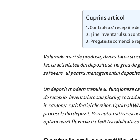
Cuprins articol
Controlează recepțiile de 
Ține inventarul sub contr
Pregătește comenzile rapi
Volumele mari de produse, diversitatea stocuri
fac ca activitatea din depozite să fie greu de 
software-ul pentru managementul depozitelo
Un depozit modern trebuie să funcționeze ca 
de recepție, inventariere sau picking se traduc
în scăderea satisfacției clienților. Optimall W
procesele din depozit. Prin automatizarea acti
optimizează fluxurile și oferă trasabilitate 