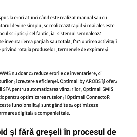
spus la erori atunci când este realizat manual sau cu
rul devine simplu, se realizează rapid și mai ales este
ocul scriptic și cel faptic, iar sistemul semnalează
nventarierea parțială sau totală, fără oprirea activității
e privind rotația produselor, termenele de expirare și
 WMS nu doar că reduce erorile de inventariere, ci
urilor și creștere a eficienței. Optimall by AROBS îți oferă
ll SFA pentru automatizarea vânzărilor, Optimall SMIS
stic pentru optimizarea rutelor și Optimall ConnectoR
este funcționalități sunt gândite să optimizeze
ormarea digitală a companiei tale.
d și fără greșeli în procesul de