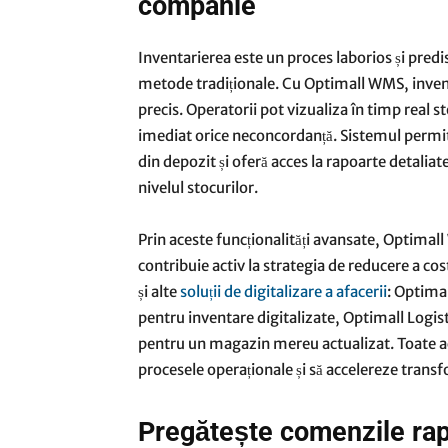
companie
Inventarierea este un proces laborios și predi
metode tradiționale. Cu Optimall WMS, inventa
precis. Operatorii pot vizualiza în timp real st
imediat orice neconcordanță. Sistemul permite i
din depozit și oferă acces la rapoarte detaliat
nivelul stocurilor.
Prin aceste funcționalități avansate, Optimall
contribuie activ la strategia de reducere a cost
și alte
soluții de digitalizare a afacerii
: Optima
pentru inventare digitalizate, Optimall Logi
pentru un magazin mereu actualizat. Toate ac
procesele operaționale și să accelereze transf
Pregătește comenzile rapi