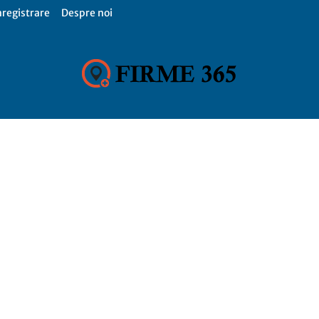
nregistrare
Despre noi
Firme
365,
Catalog