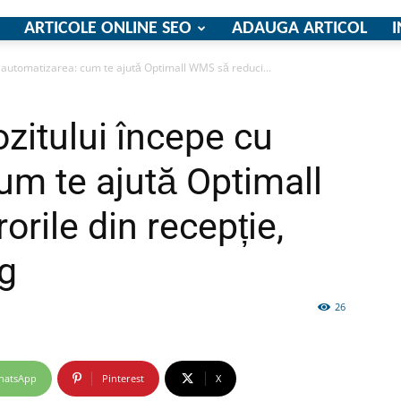
ARTICOLE ONLINE SEO
ADAUGA ARTICOL
I
 automatizarea: cum te ajută Optimall WMS să reduci...
firme
zitului începe cu
um te ajută Optimall
rile din recepție,
si
ng
26
comunicate
hatsApp
Pinterest
X