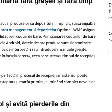
marfă fără greșeli și fără timp
D
t
An
t al produselor cu depozitul și, implicit, sursa inițială a
entru managementul depozitelor
Optimall WMS asigură
C
lidat prin coduri de bare. Prin scanarea codurilor de bare
Da
alele Android, datele despre produse sunt sincronizate
oc de interpretări sau introduceri manuale greșite.
 în locația corectă, ceea ce scurtează timpul de recepție și
perfectă în procesul de recepție, iar sistemul poate
așteptată și marfa primită, eliminând complet nevoia de
l și evită pierderile din