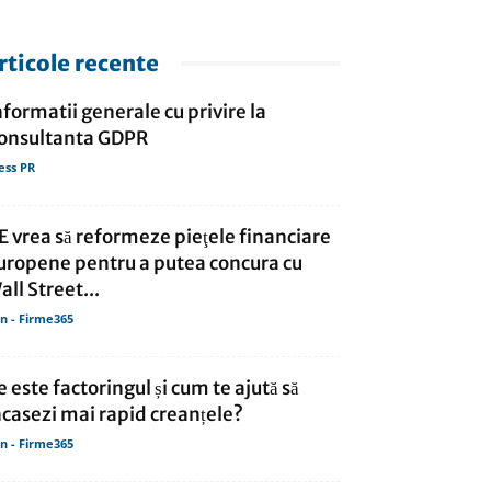
rticole recente
nformatii generale cu privire la
onsultanta GDPR
ess PR
E vrea să reformeze pieţele financiare
uropene pentru a putea concura cu
all Street...
in - Firme365
e este factoringul și cum te ajută să
ncasezi mai rapid creanțele?
in - Firme365