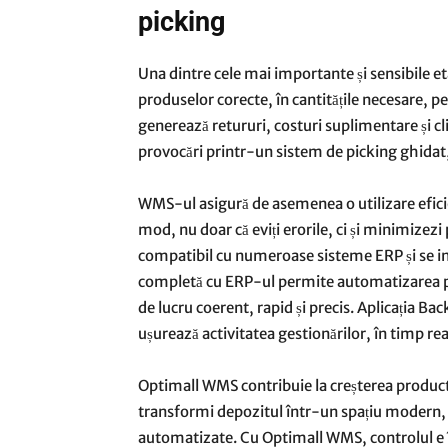
picking
Una dintre cele mai importante și sensibile eta
produselor corecte, în cantitățile necesare, p
generează retururi, costuri suplimentare și c
provocări printr-un sistem de picking ghidat,
WMS-ul asigură de asemenea o utilizare eficien
mod, nu doar că eviți erorile, ci și minimizezi
compatibil cu numeroase sisteme ERP și se int
completă cu ERP-ul permite automatizarea pro
de lucru coerent, rapid și precis. Aplicația Ba
ușurează activitatea gestionărilor, în timp rea
Optimall WMS contribuie la creșterea productivi
transformi depozitul într-un spațiu modern, 
automatizate. Cu Optimall WMS, controlul e î