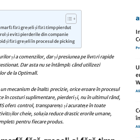
a
de
marfă fără greșeli și fără timp pierdut
I
ol și evită pierderile din companie
C
d și fără greșeli în procesul de picking
Pr
lor și a comenzilor, dar și presiunea pe livrări rapide
presa
gestionat. Dar asta nu se întâmplă când utilizezi
U
r de la Optimall.
e
W
un mecanism de înaltă precizie, orice eroare în procesul
Al
e în costuri suplimentare, pierderi și, nu în ultimul rând,
MS oferă control, transparență și acuratețe în toate
C
vităților cheie, soluția reduce drastic erorile umane,
î
completă pentru fiecare produs.
Al