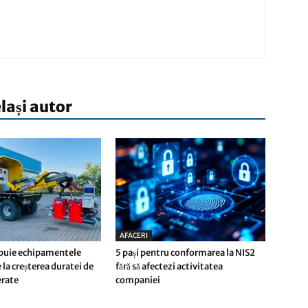
elași autor
AFACERI
buie echipamentele
5 pași pentru conformarea la NIS2
 la creșterea duratei de
fără să afectezi activitatea
ferate
companiei