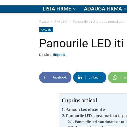
LISTA FIRME
ADAUGA FIRMA
Acasă
AFACERI
Panourile LED iti aduc numai avan
AFACERI
Panourile LED it
De către
filipakis
-
Facebook
Linkedin
W
Cuprins articol
Panouri Led eficiente
Panourile LED consuma foarte pu
Panourile led o au durata de util