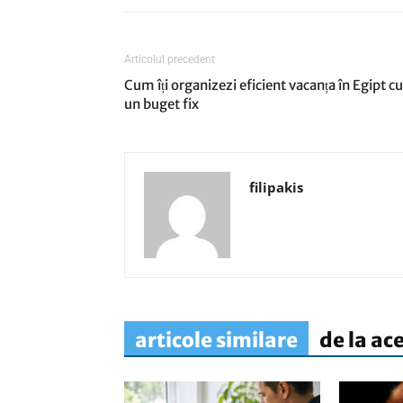
Articolul precedent
Cum îți organizezi eficient vacanța în Egipt cu
un buget fix
filipakis
articole similare
de la ac