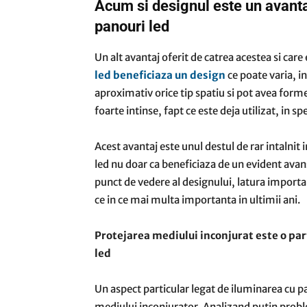
Acum si designul este un avantaj
panouri led
Un alt avantaj oferit de catrea acestea si care
led beneficiaza un design
ce poate varia, i
aproximativ orice tip spatiu si pot avea form
foarte intinse, fapt ce este deja utilizat, in spe
Acest avantaj este unul destul de rar intalnit 
led nu doar ca beneficiaza de un evident avan
punct de vedere al designului, latura importan
ce in ce mai multa importanta in ultimii ani.
Protejarea mediului inconjurat este o par
led
Un aspect particular legat de iluminarea cu pa
mediului inconjurator. Analizand putin probl