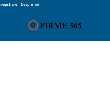
nregistrare
Despre noi
Firme
365,
Catalog