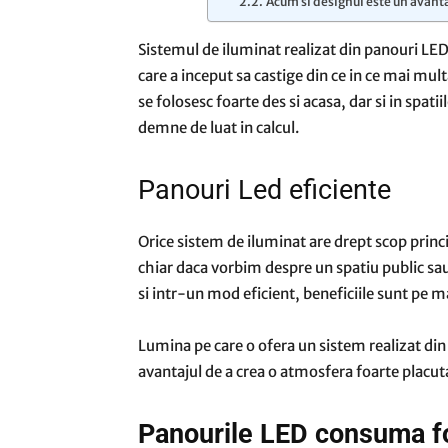
Acum si designul este un avanta
Sistemul de iluminat realizat din panouri LED
care a inceput sa castige din ce in ce mai mu
se folosesc foarte des si acasa, dar si in spat
demne de luat in calcul.
Panouri Led eficiente
Orice sistem de iluminat are drept scop princ
chiar daca vorbim despre un spatiu public sau 
si intr-un mod eficient, beneficiile sunt pe m
Lumina pe care o ofera un sistem realizat din 
avantajul de a crea o atmosfera foarte placuta i
Panourile LED consuma fo