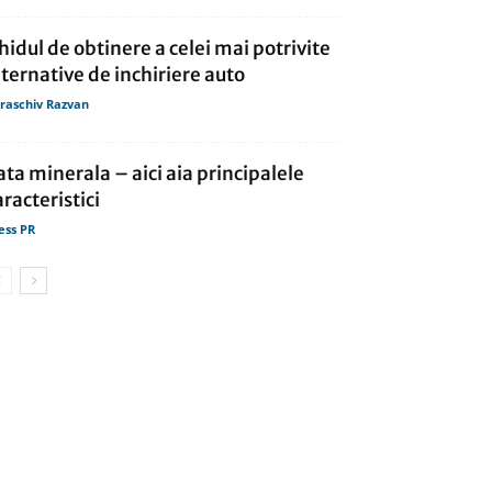
hidul de obtinere a celei mai potrivite
lternative de inchiriere auto
raschiv Razvan
ata minerala – aici aia principalele
aracteristici
ess PR