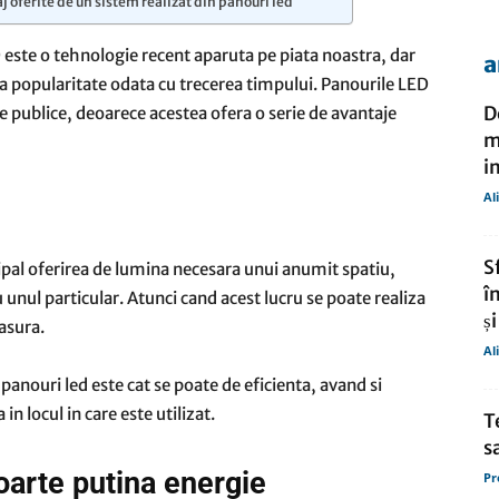
j oferite de un sistem realizat din panouri led
 este o tehnologie recent aparuta pe piata noastra, dar
a
de
lta popularitate odata cu trecerea timpului. Panourile LED
D
iile publice, deoarece acestea ofera o serie de avantaje
m
i
Al
presa
S
ipal oferirea de lumina necesara unui anumit spatiu,
î
unul particular. Atunci cand acest lucru se poate realiza
ș
asura.
Al
panouri led este cat se poate de eficienta, avand si
n locul in care este utilizat.
T
s
arte putina energie
Pr