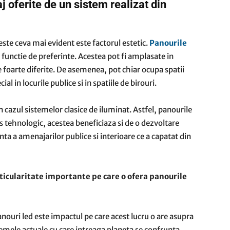
 oferite de un sistem realizat din
 este ceva mai evident este factorul estetic.
Panourile
n functie de preferinte. Acestea pot fi amplasate in
e foarte diferite. De asemenea, pot chiar ocupa spatii
cial in locurile publice si in spatiile de birouri.
in cazul sistemelor clasice de iluminat. Astfel, panourile
s tehnologic, acestea beneficiaza si de o dezvoltare
ta a amenajarilor publice si interioare ce a capatat din
ticularitate importante pe care o ofera panourile
nouri led este impactul pe care acest lucru o are asupra
emele actuale cu care intreaga planeta se confrunta,