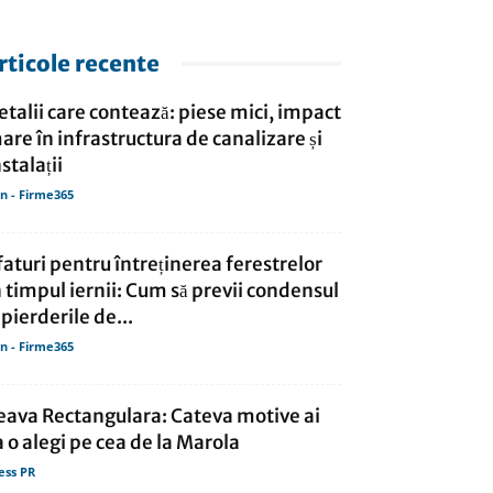
rticole recente
etalii care contează: piese mici, impact
are în infrastructura de canalizare și
nstalații
in - Firme365
faturi pentru întreținerea ferestrelor
n timpul iernii: Cum să previi condensul
i pierderile de...
in - Firme365
eava Rectangulara: Cateva motive ai
a o alegi pe cea de la Marola
ess PR