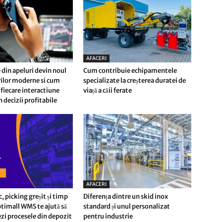
AFACERI
 din apeluri devin noul
Cum contribuie echipamentele
erilor moderne si cum
specializate la creșterea duratei de
fiecare interactiune
viață a căii ferate
n decizii profitabile
AFACERI
c, picking greșit și timp
Diferența dintre un skid inox
timall WMS te ajută să
standard și unul personalizat
i procesele din depozit
pentru industrie