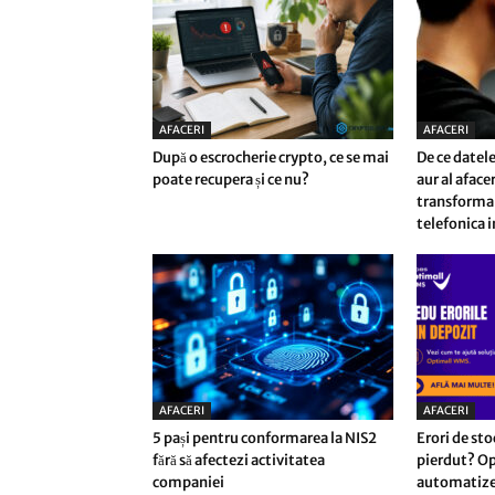
AFACERI
AFACERI
După o escrocherie crypto, ce se mai
De ce datele
poate recupera și ce nu?
aur al afac
transforma 
telefonica i
AFACERI
AFACERI
5 pași pentru conformarea la NIS2
Erori de sto
fără să afectezi activitatea
pierdut? Op
companiei
automatizez