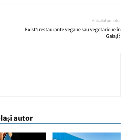
Articolul următor
Există restaurante vegane sau vegetariene în
Galați?
elași autor