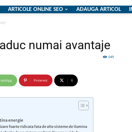
ARTICOLE ONLINE SEO
ADAUGA ARTICOL
I
taje
firme
i aduc numai avantaje
649
si
hatsApp
Pinterest
X
comunicate
tina energie
izare foarte ridicata fata de alte sisteme de ilumina