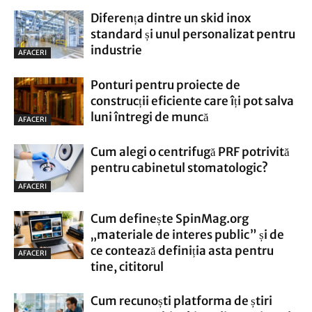
Diferența dintre un skid inox
standard și unul personalizat pentru
industrie
AFACERI
Ponturi pentru proiecte de
construcții eficiente care îți pot salva
luni întregi de muncă
AFACERI
Cum alegi o centrifugă PRF potrivită
pentru cabinetul stomatologic?
AFACERI
Cum definește SpinMag.org
„materiale de interes public” și de
ce contează definiția asta pentru
AFACERI
tine, cititorul
Cum recunoști platforma de știri