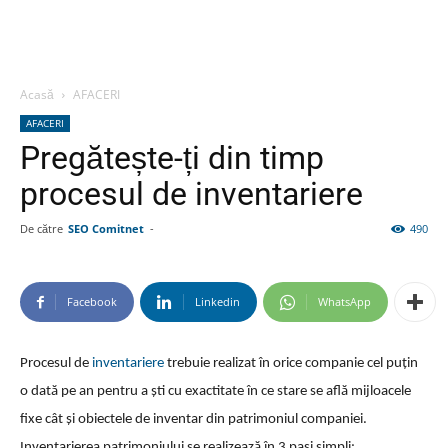
Acasă
AFACERI
AFACERI
Pregătește-ți din timp
procesul de inventariere
De către
SEO Comitnet
-
490
Facebook
Linkedin
WhatsApp
Procesul de
inventariere
trebuie realizat în orice companie cel puțin
o dată pe an pentru a ști cu exactitate în ce stare se află mijloacele
fixe cât și obiectele de inventar din patrimoniul companiei.
Inventarierea patrimoniului se realizează în 3 pași simpli: