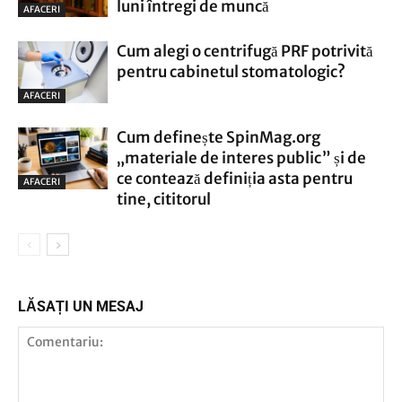
luni întregi de muncă
AFACERI
Cum alegi o centrifugă PRF potrivită
pentru cabinetul stomatologic?
AFACERI
Cum definește SpinMag.org
„materiale de interes public” și de
ce contează definiția asta pentru
AFACERI
tine, cititorul
LĂSAȚI UN MESAJ