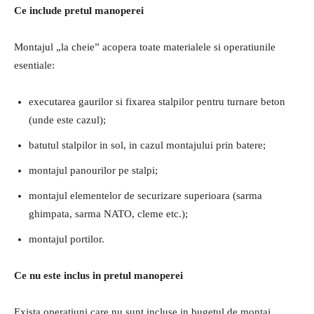
Ce include pretul manoperei
Montajul „la cheie” acopera toate materialele si operatiunile
esentiale:
executarea gaurilor si fixarea stalpilor pentru turnare beton
(unde este cazul);
batutul stalpilor in sol, in cazul montajului prin batere;
montajul panourilor pe stalpi;
montajul elementelor de securizare superioara (sarma
ghimpata, sarma NATO, cleme etc.);
montajul portilor.
Ce nu este inclus in pretul manoperei
Exista operatiuni care nu sunt incluse in bugetul de montaj,