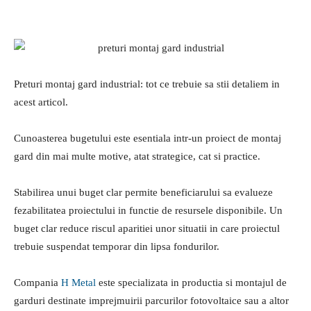
Facebook
Linkedin
WhatsApp
Pin
Preturi montaj gard industrial: tot ce trebuie sa stii detaliem in
acest articol.
Cunoasterea bugetului este esentiala intr-un proiect de montaj
gard din mai multe motive, atat strategice, cat si practice.
Stabilirea unui buget clar permite beneficiarului sa evalueze
fezabilitatea proiectului in functie de resursele disponibile. Un
buget clar reduce riscul aparitiei unor situatii in care proiectul
trebuie suspendat temporar din lipsa fondurilor.
Compania
H Metal
este specializata in productia si montajul de
garduri destinate imprejmuirii parcurilor fotovoltaice sau a altor