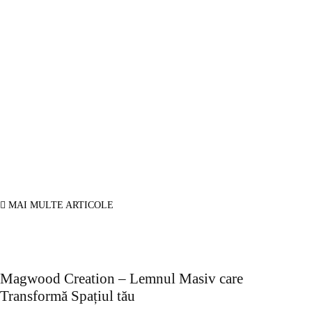
Povesti adevarate
Oferte turism
Mobila la comanda Bucuresti
Web Design profesional
Gazduire web
© Copyright -ADAD Design SRL
Despre noi
Inregistrare
Informatii despre Firme365
Termeni si conditii
Cookie
ANPC
Contact
MAI MULTE ARTICOLE
Magwood Creation – Lemnul Masiv care
Transformă Spațiul tău