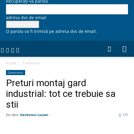
Recuperați-vă parola
adresa dvs de email
O parola va fi trimisă pe adresa dvs de email.
Firme 365, Catalog firme si comunicate de presa
Acasă
Constructii
Constructii
Preturi montaj gard
industrial: tot ce trebuie sa
stii
De către
Haritonov Lucian
-
171