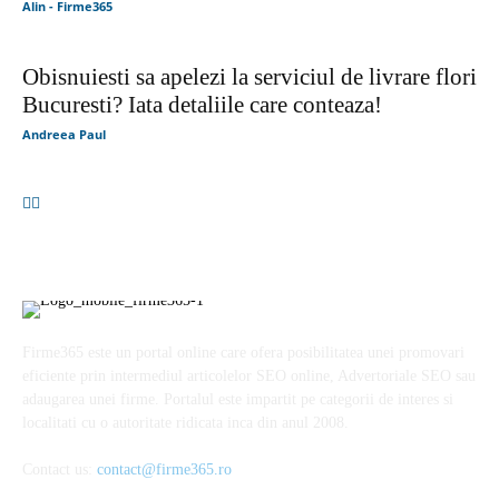
Alin - Firme365
Obisnuiesti sa apelezi la serviciul de livrare flori
Bucuresti? Iata detaliile care conteaza!
Andreea Paul
Firme365 este un portal online care ofera posibilitatea unei promovari
eficiente prin intermediul articolelor SEO online, Advertoriale SEO sau
adaugarea unei firme. Portalul este impartit pe categorii de interes si
localitati cu o autoritate ridicata inca din anul 2008.
Contact us:
contact@firme365.ro