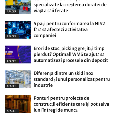
specializate la creșterea duratei de
viață a căii ferate
AFACERI
5 pași pentru conformarea la NIS2
fără să afectezi activitatea
companiei
AFACERI
Erori de stoc, picking greșit și timp
pierdut? Optimall WMS te ajută să
automatizezi procesele din depozit
AFACERI
Diferența dintre un skid inox
standard și unul personalizat pentru
industrie
AFACERI
Ponturi pentru proiecte de
construcții eficiente care îți pot salva
luni întregi de muncă
AFACERI