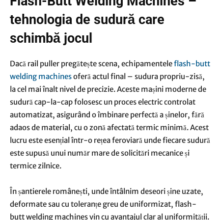
Flash-Butt Welding Machines –
tehnologia de sudură care
schimbă jocul
Dacă rail puller pregătește scena, echipamentele
flash-butt
welding machines
oferă actul final – sudura propriu-zisă,
la cel mai înalt nivel de precizie. Aceste mașini moderne de
sudură cap-la-cap folosesc un proces electric controlat
automatizat, asigurând o îmbinare perfectă a șinelor, fără
adaos de material, cu o zonă afectată termic minimă. Acest
lucru este esențial într-o rețea feroviară unde fiecare sudură
este supusă unui număr mare de solicitări mecanice și
termice zilnice.
În șantierele românești, unde întâlnim deseori șine uzate,
deformate sau cu toleranțe greu de uniformizat, flash-
butt welding machines vin cu avantajul clar al uniformității.