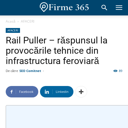
Acasă
AFACERI
AFACERI
Rail Puller – răspunsul la
provocările tehnice din
infrastructura feroviară
De către
SEO Comitnet
-
89
Facebook
Linkedin