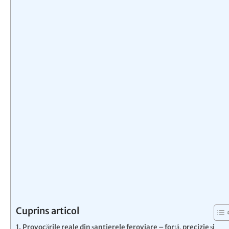
Cuprins articol
Provocările reale din șantierele feroviare – forță, precizie și