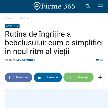
Acasă
SANATATE
SANATATE
Rutina de îngrijire a
bebelușului: cum o simplifici
în noul ritm al vieții
De către
SEO Comitnet
-
27
Facebook
Linkedin
WhatsApp