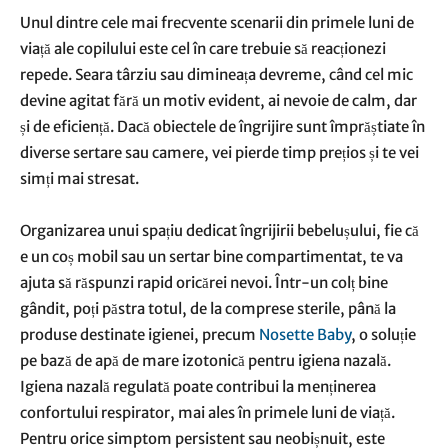
Unul dintre cele mai frecvente scenarii din primele luni de
viață ale copilului este cel în care trebuie să reacționezi
repede. Seara târziu sau dimineața devreme, când cel mic
devine agitat fără un motiv evident, ai nevoie de calm, dar
și de eficiență. Dacă obiectele de îngrijire sunt împrăștiate în
diverse sertare sau camere, vei pierde timp prețios și te vei
simți mai stresat.
Organizarea unui spațiu dedicat îngrijirii bebelușului, fie că
e un coș mobil sau un sertar bine compartimentat, te va
ajuta să răspunzi rapid oricărei nevoi. Într-un colț bine
gândit, poți păstra totul, de la comprese sterile, până la
produse destinate igienei, precum
Nosette Baby
, o soluție
pe bază de apă de mare izotonică pentru igiena nazală.
Igiena nazală regulată poate contribui la menținerea
confortului respirator, mai ales în primele luni de viață.
Pentru orice simptom persistent sau neobișnuit, este