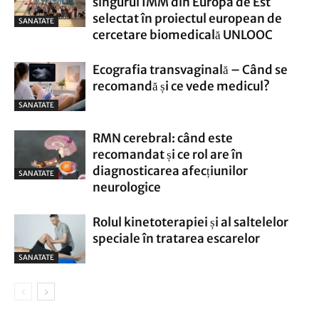
singurul IMM din Europa de Est
selectat în proiectul european de
SANATATE
cercetare biomedicală UNLOOC
Ecografia transvaginală – Când se
recomandă și ce vede medicul?
SANATATE
RMN cerebral: când este
recomandat și ce rol are în
diagnosticarea afecțiunilor
SANATATE
neurologice
Rolul kinetoterapiei și al saltelelor
speciale în tratarea escarelor
SANATATE