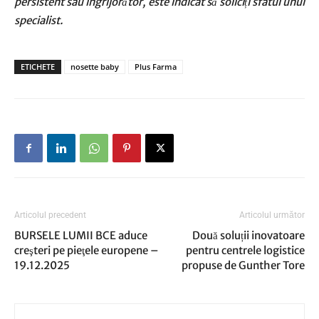
persistent sau îngrijorător, este indicat să soliciți sfatul unui
specialist.
ETICHETE
nosette baby
Plus Farma
Articolul precedent
Articolul următor
BURSELE LUMII BCE aduce
Două soluții inovatoare
creşteri pe pieţele europene –
pentru centrele logistice
19.12.2025
propuse de Gunther Tore