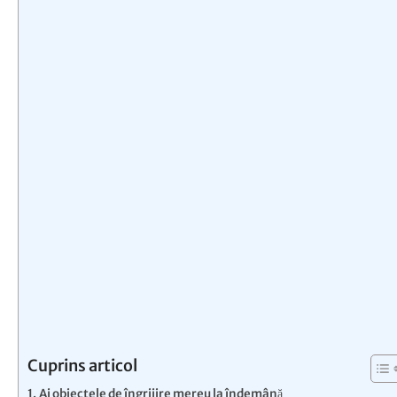
Cuprins articol
Ai obiectele de îngrijire mereu la îndemână