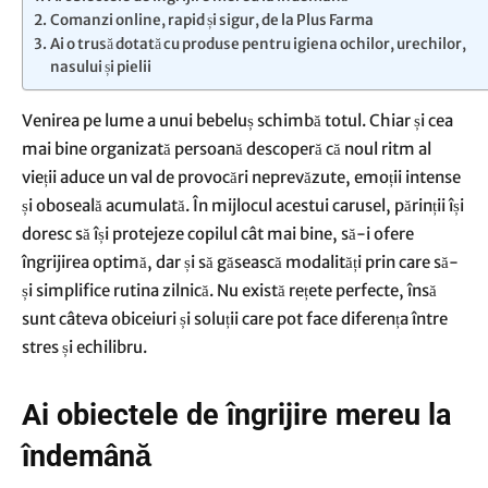
Comanzi online, rapid și sigur, de la Plus Farma
Ai o trusă dotată cu produse pentru igiena ochilor, urechilor,
nasului și pielii
Venirea pe lume a unui bebeluș schimbă totul. Chiar și cea
mai bine organizată persoană descoperă că noul ritm al
vieții aduce un val de provocări neprevăzute, emoții intense
și oboseală acumulată. În mijlocul acestui carusel, părinții își
doresc să își protejeze copilul cât mai bine, să-i ofere
îngrijirea optimă, dar și să găsească modalități prin care să-
și simplifice rutina zilnică. Nu există rețete perfecte, însă
sunt câteva obiceiuri și soluții care pot face diferența între
stres și echilibru.
Ai obiectele de îngrijire mereu la
îndemână