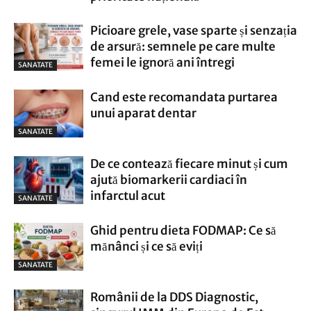
Picioare grele, vase sparte și senzația
de arsură: semnele pe care multe
femei le ignoră ani întregi
SANATATE
Cand este recomandata purtarea
unui aparat dentar
SANATATE
De ce contează fiecare minut și cum
ajută biomarkerii cardiaci în
infarctul acut
SANATATE
Ghid pentru dieta FODMAP: Ce să
mănânci și ce să eviți
SANATATE
Românii de la DDS Diagnostic,