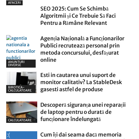
AFACERI
SEO 2025: Cum Se Schimbă
Algoritmii și Ce Trebuie Să Faci
Pentru a Rămâne Relevant
Agenția Națională a Funcționarilor
Publici recrutează personal prin
metoda concursului, desfășurat
online
ANUNTURI
DIVERSE
Esti in cautarea unui suport de
monitor calitativ? La StableDesk
BIROTICA-
gasesti astfel de produse
CALCULATOARE
Descoperă siguranța unei reparații
de laptop pentru o durată de
funcționare îndelungată
CALCULATOARE
Cum îți dai seama dacă memoria