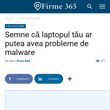
Acasă
CALCULATOARE
CALCULATOARE
Semne că laptopul tău ar
putea avea probleme de
malware
De către
Press Add
-
371
Facebook
Linkedin