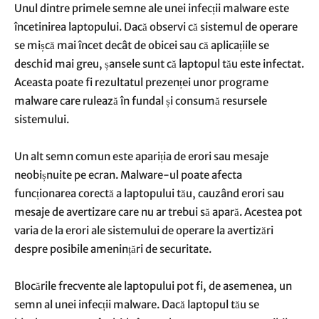
Unul dintre primele semne ale unei infecții malware este
încetinirea laptopului. Dacă observi că sistemul de operare
se mișcă mai încet decât de obicei sau că aplicațiile se
deschid mai greu, șansele sunt că laptopul tău este infectat.
Aceasta poate fi rezultatul prezenței unor programe
malware care rulează în fundal și consumă resursele
sistemului.
Un alt semn comun este apariția de erori sau mesaje
neobișnuite pe ecran. Malware-ul poate afecta
funcționarea corectă a laptopului tău, cauzând erori sau
mesaje de avertizare care nu ar trebui să apară. Acestea pot
varia de la erori ale sistemului de operare la avertizări
despre posibile amenințări de securitate.
Blocările frecvente ale laptopului pot fi, de asemenea, un
semn al unei infecții malware. Dacă laptopul tău se