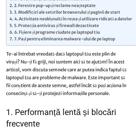
2. Ferestre pop-up și reclame neașteptate
3. Modificări ale setărilor browserului și paginii de start
4. Activitate neobișnuită în rețea și utilizare ridicată a datelor
5. Protecția antivirus și firewall dezactivate
6. Fișiere și programe ciudate pe laptopul tău
7. Pași pentru eliminarea malware-ului de pe laptop
‍Te-ai întrebat vreodată dacă laptopul tău este plin de
viruși? Nu-ți fă griji, noi suntem aici să te ajutăm! În acest
articol, vom discuta semnele care ar putea indica faptul că
laptopul tău are probleme de malware. Este important să
fii conștient de aceste semne, astfel încât să poți acționa în
consecință și să-ți protejezi informațiile personale.
1. Performanță lentă și blocări
frecvente