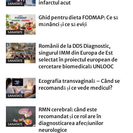
infarctul acut
SANATATE
Ghid pentru dieta FODMAP: Ce să
mănânci și ce să eviți
SANATATE
Românii de la DDS Diagnostic,
singurul IMM din Europa de Est
selectat în proiectul european de
SANATATE
cercetare biomedicală UNLOOC
Ecografia transvaginală – Când se
recomandă și ce vede medicul?
SANATATE
RMN cerebral: când este
recomandat și ce rol are în
diagnosticarea afecțiunilor
SANATATE
neurologice