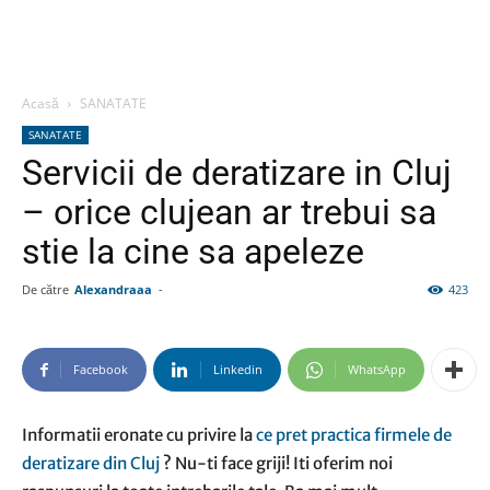
Acasă
SANATATE
SANATATE
Servicii de deratizare in Cluj
– orice clujean ar trebui sa
stie la cine sa apeleze
De către
Alexandraaa
-
423
Facebook
Linkedin
WhatsApp
Informatii eronate cu privire la
ce pret practica firmele de
deratizare din Cluj
? Nu-ti face griji! Iti oferim noi