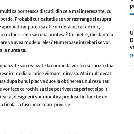
p
 multi sa porneasca discutii din cele mai interesante, cu
Al
 aborda. Probabil curiozitatile se vor rasfrange si asupra
e apropiatii ar putea sa afle un detaliu, cat de mic,
U
d o rochie sirena sau una printesa? Cu pietre, din dantela
D
loare va avea modelul ales? Numeroase intrebari se vor
v
a la nunta ta.
SE
onalizate sau realizate la comanda vor fi o surpriza chiar
ceresc iremediabil orice viitoare mireasa. Mai mult decat
easa dupa bunul plac va duce la obtinerea unui rezultat
vor face ca rochia sa ti se potriveasca perfect si sa iti
area ta, designerii vor modifica produsul in functie de
 finala sa fascineze toate privirile.