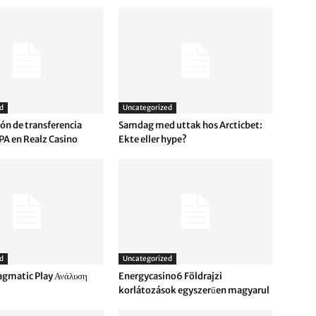
d
Uncategorized
ón de transferencia
Samdag med uttak hos Arcticbet:
PA en Realz Casino
Ekte eller hype?
d
Uncategorized
agmatic Play Ανάλυση
Energycasino6 Földrajzi
korlátozások egyszerűen magyarul