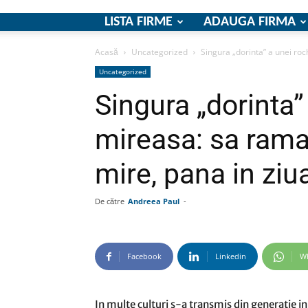
LISTA FIRME
ADAUGA FIRMA
Acasă
Uncategorized
Singura „dorinta” a unei roc
Uncategorized
Singura „dorinta”
mireasa: sa rama
mire, pana in ziu
De către
Andreea Paul
-
Facebook
Linkedin
W
In multe culturi s-a transmis din generatie in