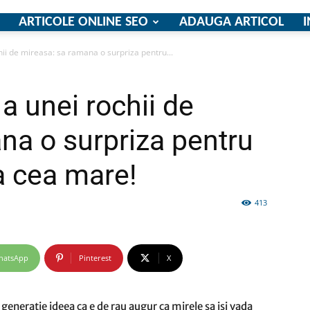
ARTICOLE ONLINE SEO
ADAUGA ARTICOL
I
hii de mireasa: sa ramana o surpriza pentru...
firme
 a unei rochii de
na o surpriza pentru
a cea mare!
si
413
hatsApp
Pinterest
X
comunicate
 generatie ideea ca e de rau augur ca mirele sa isi vada