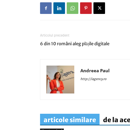
Articolul precedent
6 din 10 români aleg plățile digitale
Andreea Paul
http://iagency.ro
articole similare
de la ac