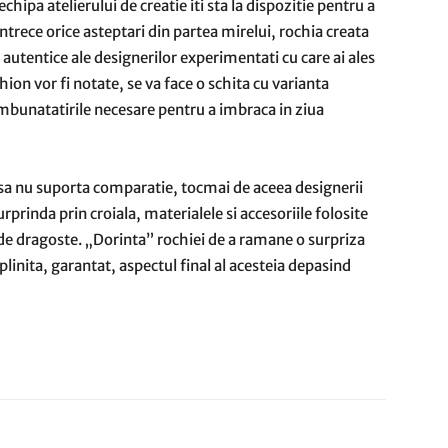
echipa atelierului de creatie iti sta la dispozitie pentru a
intrece orice asteptari din partea mirelui, rochia creata
e autentice ale designerilor experimentati cu care ai ales
hion vor fi notate, se va face o schita cu varianta
 imbunatatirile necesare pentru a imbraca in ziua
sa nu suporta comparatie, tocmai de aceea designerii
surprinda prin croiala, materialele si accesoriile folosite
de dragoste. „Dorinta” rochiei de a ramane o surpriza
plinita, garantat, aspectul final al acesteia depasind