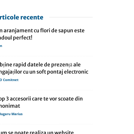
rticole recente
n aranjament cu flori de sapun este
adoul perfect!
in
bține rapid datele de prezență ale
ngajaților cu un soft pontaj electronic
O Comitnet
op 3 accesorii care te vor scoate din
nonimat
lugaru Marius
um se poate realiza un website