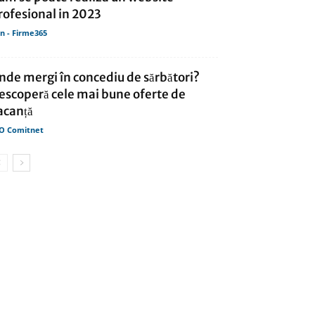
rofesional in 2023
in - Firme365
nde mergi în concediu de sărbători?
escoperă cele mai bune oferte de
acanță
O Comitnet