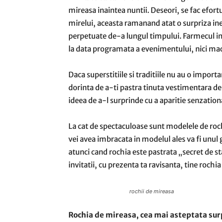
mireasa inaintea nuntii. Deseori, se fac efort
mirelui, aceasta ramanand atat o surpriza ined
perpetuate de-a lungul timpului. Farmecul ined
la data programata a evenimentului, nici maca
Daca superstitiile si traditiile nu au o import
dorinta de a-ti pastra tinuta vestimentara dep
ideea de a-l surprinde cu a aparitie senzation
La cat de spectaculoase sunt modelele de roc
vei avea imbracata in modelul ales va fi unu
atunci cand rochia este pastrata „secret de stat
invitatii, cu prezenta ta ravisanta, tine roch
rochii de mireasa
Rochia de mireasa, cea mai asteptata sur