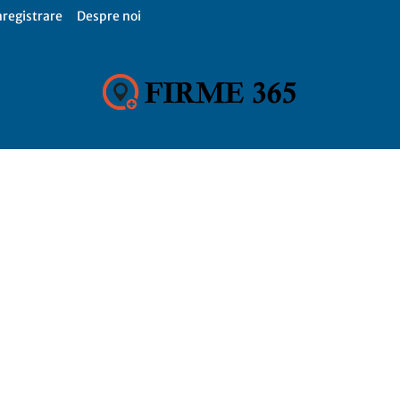
nregistrare
Despre noi
Firme
365,
Catalog