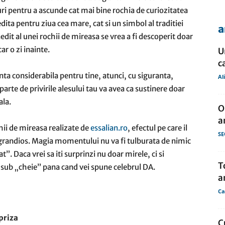
uri pentru a ascunde cat mai bine rochia de curiozitatea
ita pentru ziua cea mare, cat si un simbol al traditiei
a
de
it al unei rochii de mireasa se vrea a fi descoperit doar
r o zi inainte.
U
c
anta considerabila pentru tine, atunci, cu siguranta,
Al
arte de privirile alesului tau va avea ca sustinere doar
presa
ala.
O
a
hii de mireasa realizate de
essalian.ro
, efectul pe care il
SE
l grandios. Magia momentului nu va fi tulburata de nimic
”. Daca vrei sa iti surprinzi nu doar mirele, ci si
T
ia sub „cheie” pana cand vei spune celebrul DA.
a
Ca
priza
C