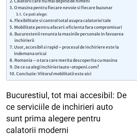
Calatorii care nu mai depind de nimeni
O masina pentru fiecare nevoie si fiecare buzunar
Ce poti alege:
Flexibilitate si control total asupra calatoriei tale
Mobilitate pentru afaceri: eficienta fara compromisuri
Bucurestenii renunta la masinile personale in favoarea
inchirierii
Usor, accesibil si rapid – procesul de inchiriere este la
indemana oricui
Romania – o tara care merita descoperita cu masina
De ce sa alegi inchirieriauto-otopeni.com?
Concluzie: Viitorul mobilitatii este aici
Bucurestiul, tot mai accesibil: De
ce serviciile de inchirieri auto
sunt prima alegere pentru
calatorii moderni