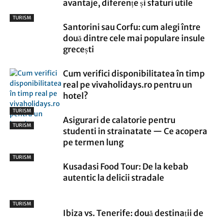
avantaje, diferențe și sfaturi utile
TURISM
Santorini sau Corfu: cum alegi între
două dintre cele mai populare insule
grecești
Cum verifici disponibilitatea în timp
real pe vivaholidays.ro pentru un
hotel?
TURISM
Asigurari de calatorie pentru
TURISM
studenti in strainatate — Ce acopera
pe termen lung
TURISM
Kusadasi Food Tour: De la kebab
autentic la delicii stradale
TURISM
Ibiza vs. Tenerife: două destinații de