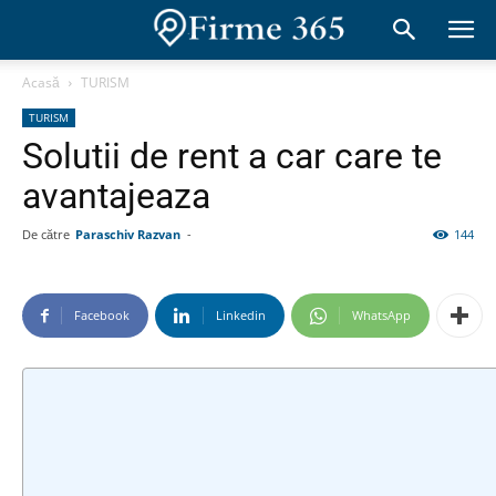
Acasă
TURISM
TURISM
Solutii de rent a car care te
avantajeaza
De către
Paraschiv Razvan
-
144
Facebook
Linkedin
WhatsApp