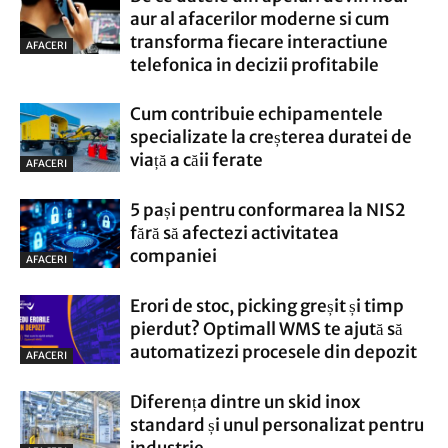
aur al afacerilor moderne si cum
transforma fiecare interactiune
AFACERI
telefonica in decizii profitabile
Cum contribuie echipamentele
specializate la creșterea duratei de
viață a căii ferate
AFACERI
5 pași pentru conformarea la NIS2
fără să afectezi activitatea
companiei
AFACERI
Erori de stoc, picking greșit și timp
pierdut? Optimall WMS te ajută să
automatizezi procesele din depozit
AFACERI
Diferența dintre un skid inox
standard și unul personalizat pentru