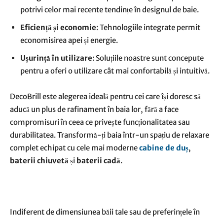
potrivi celor mai recente tendințe în designul de baie.
Eficiență și economie
: Tehnologiile integrate permit
economisirea apei și energie.
Ușurință în utilizare
: Soluțiile noastre sunt concepute
pentru a oferi o utilizare cât mai confortabilă și intuitivă.
DecoBrill este alegerea ideală pentru cei care își doresc să
aducă un plus de rafinament în baia lor, fără a face
compromisuri în ceea ce privește funcționalitatea sau
durabilitatea. Transformă-ți baia într-un spațiu de relaxare
complet echipat cu cele mai moderne
cabine de duș
,
baterii chiuvetă
și
baterii cadă
.
Indiferent de dimensiunea băii tale sau de preferințele în