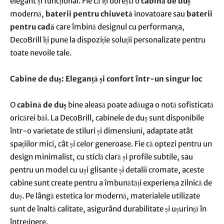
elegant și funcțional. Fie că îți dorești o
cabină de duș
modernă,
baterii pentru chiuvetă
inovatoare sau
baterii
pentru cadă
care îmbină designul cu performanța,
DecoBrill îți pune la dispoziție soluții personalizate pentru
toate nevoile tale.
Cabine de duș: Eleganță și confort într-un singur loc
O
cabină de duș
bine aleasă poate adăuga o notă sofisticată
oricărei băi. La DecoBrill, cabinele de duș sunt disponibile
într-o varietate de stiluri și dimensiuni, adaptate atât
spațiilor mici, cât și celor generoase. Fie că optezi pentru un
design minimalist, cu sticlă clară și profile subtile, sau
pentru un model cu uși glisante și detalii cromate, aceste
cabine sunt create pentru a îmbunătăți experiența zilnică de
duș. Pe lângă estetica lor modernă, materialele utilizate
sunt de înaltă calitate, asigurând durabilitate și ușurință în
întreținere.