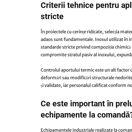
Criterii tehnice pentru ap
stricte
În proiectele cu cerințe ridicate, selecția mate
adaos sunt fundamentale. Inoxul utilizat în i
standarde stricte privind compoziția chimică ș
compromite stratul pasiv al inoxului, expunân
Controlul aportului termic este un alt facto
deformări sau modificări structurale nedorit
și validate, iar personalul calificat conform 
Ce este important în prel
echipamente la comandă
Echipamentele industriale realizate la coma