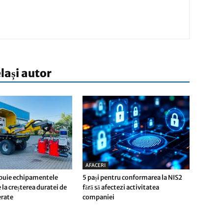
elași autor
AFACERI
buie echipamentele
5 pași pentru conformarea la NIS2
 la creșterea duratei de
fără să afectezi activitatea
ferate
companiei