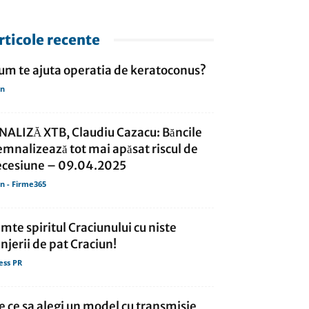
rticole recente
um te ajuta operatia de keratoconus?
in
NALIZĂ XTB, Claudiu Cazacu: Băncile
emnalizează tot mai apăsat riscul de
ecesiune – 09.04.2025
in - Firme365
imte spiritul Craciunului cu niste
enjerii de pat Craciun!
ess PR
e ce sa alegi un model cu transmisie