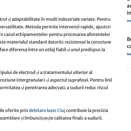
a
in
rol și adaptabilitate în medii industriale variate. Pentru
An
ersatilitate. Metoda permite intervenții rapide, ajustări
bile. În cazul echipamentelor pentru procesarea alimentelor
B
te materialul standard datorită rezistenței la coroziune
c
face diferența între un utilaj fiabil și unul predispus la
Me
pului de electrod și a tratamentului ulterior al
roziune intergranulară și aspectul suprafeței. Pentru linii
rmitatea și penetrarea adecvată a sudurii reduc riscul
le oferite prin
debitare laser Cluj
contribuie la precizia
samblare și îmbunătățește calitatea finală a sudurii.