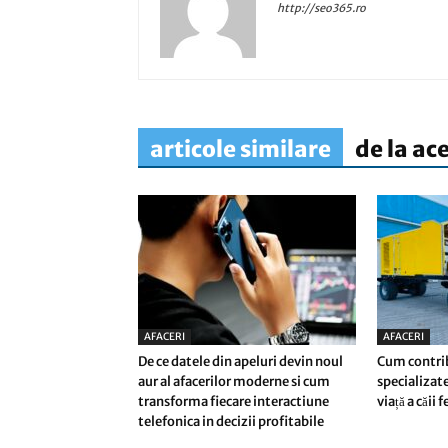
http://seo365.ro
articole similare
de la ac
AFACERI
AFACERI
De ce datele din apeluri devin noul
Cum contri
aur al afacerilor moderne si cum
specializate
transforma fiecare interactiune
viață a căii 
telefonica in decizii profitabile