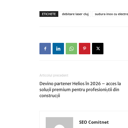
ETICHETE
debitare laser cluj
sudura inox cu electro
Articolul precedent
Devino partener Helios în 2026 – acces la
soluții premium pentru profesioniștii din
construcții
SEO Comitnet