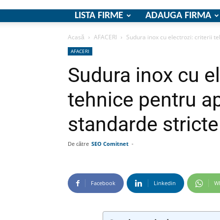
LISTA FIRME
ADAUGA FIRMA
Acasă
AFACERI
Sudura inox cu electrozi: criterii t
AFACERI
Sudura inox cu ele
tehnice pentru apl
standarde stricte
De către
SEO Comitnet
-
Facebook
Linkedin
W