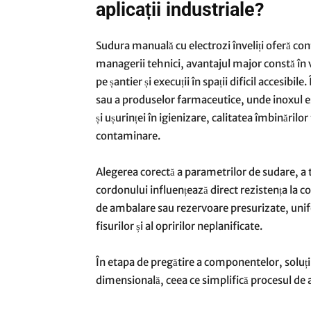
aplicații industriale?
Sudura manuală cu electrozi înveliți oferă cont
managerii tehnici, avantajul major constă în v
pe șantier și execuții în spații dificil accesi
sau a produselor farmaceutice, unde inoxul es
și ușurinței în igienizare, calitatea îmbinărilor 
contaminare.
Alegerea corectă a parametrilor de sudare, a ti
cordonului influențează direct rezistența la co
de ambalare sau rezervoare presurizate, unifo
fisurilor și al opririlor neplanificate.
În etapa de pregătire a componentelor, soluții
dimensională, ceea ce simplifică procesul de a