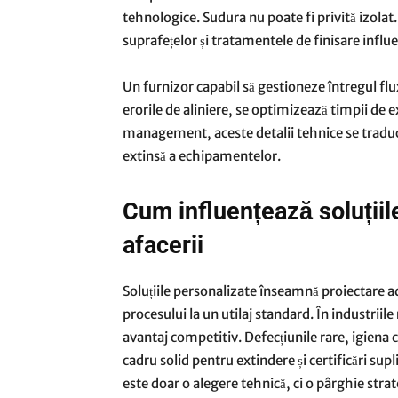
tehnologice. Sudura nu poate fi privită izolat.
suprafețelor și tratamentele de finisare influe
Un furnizor capabil să gestioneze întregul flux
erorile de aliniere, se optimizează timpii de 
management, aceste detalii tehnice se traduc 
extinsă a echipamentelor.
Cum influențează soluțiil
afacerii
Soluțiile personalizate înseamnă proiectare ad
procesului la un utilaj standard. În industriil
avantaj competitiv. Defecțiunile rare, igien
cadru solid pentru extindere și certificări su
este doar o alegere tehnică, ci o pârghie st