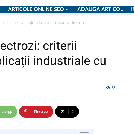
ARTICOLE ONLINE SEO
ADAUGA ARTICOL
I
ehnice pentru aplicații industriale cu standarde stricte
firme
ctrozi: criterii
icații industriale cu
si
33
hatsApp
Pinterest
X
comunicate