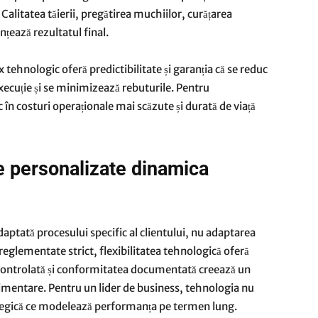
 Calitatea tăierii, pregătirea muchiilor, curățarea
nțează rezultatul final.
 tehnologic oferă predictibilitate și garanția că se reduc
execuție și se minimizează rebuturile. Pentru
în costuri operaționale mai scăzute și durată de viață
e personalizate dinamica
aptată procesului specific al clientului, nu adaptarea
e reglementate strict, flexibilitatea tehnologică oferă
a controlată și conformitatea documentată creează un
plimentare. Pentru un lider de business, tehnologia nu
rategică ce modelează performanța pe termen lung.