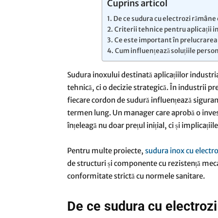
Cuprins articol
De ce sudura cu electrozi rămâne o
Criterii tehnice pentru aplicații 
Ce este important în prelucrare
Cum influențează soluțiile perso
Sudura inoxului destinată aplicațiilor industr
tehnică, ci o decizie strategică. În industrii
fiecare cordon de sudură influențează siguranț
termen lung. Un manager care aprobă o invest
înțeleagă nu doar prețul inițial, ci și implicați
Pentru multe proiecte,
sudura inox cu electro
de structuri și componente cu rezistență mecan
conformitate strictă cu normele sanitare.
De ce sudura cu electrozi