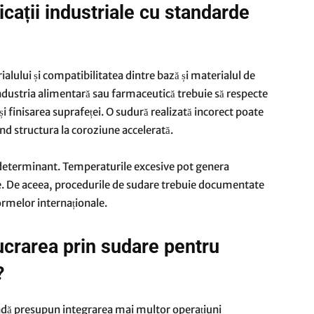
licații industriale cu standarde
rialului și compatibilitatea dintre bază și materialul de
ndustria alimentară sau farmaceutică trebuie să respecte
i finisarea suprafeței. O sudură realizată incorect poate
d structura la coroziune accelerată.
r determinant. Temperaturile excesive pot genera
e. De aceea, procedurile de sudare trebuie documentate
normelor internaționale.
ucrarea prin sudare pentru
?
ndă presupun integrarea mai multor operațiuni