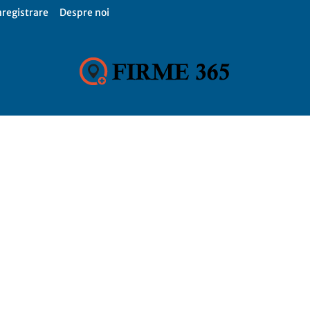
nregistrare
Despre noi
Firme
365,
Catalog