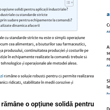
 opțiune solidă pentru aplicații industriale?
a
industriale cu standarde stricte
de
a prin sudare pentru echipamente la comandă?
C
nalizate dinamica afacerii
Al
iale cu standarde stricte nu este o simplă operațiune
 precum cea alimentară, a băuturilor sau farmaceutică,
A
presa
a produsului, continuitatea producției și costurile pe
s
iție în echipamente realizate la comandă trebuie să
r
ile tehnologice și operaționale ale metodei alese.
Al
zi
rămâne o soluție robustă pentru că permite realizarea
S
ică ridicată, stabilitate în medii corozive și
l
Pr
 rămâne o opțiune solidă pentru
D