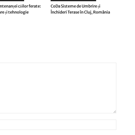
tenanței căilor ferate:
CoDa Sisteme de Umbrire și
e și tehnologie
Închideri Terase în Cluj, România