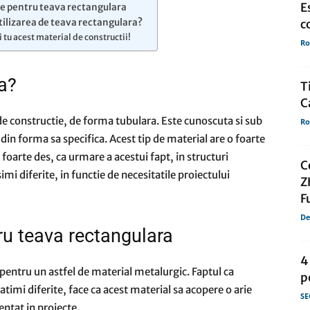
E
re pentru teava rectangulara
utilizarea de teava rectangulara?
c
 tu acest material de constructii!
Ro
de
a?
T
C
de constructie, de forma tubulara. Este cunoscuta si sub
Ro
in forma sa specifica. Acest tip de material are o foarte
presa
t foarte des, ca urmare a acestui fapt, in structuri
C
mi diferite, in functie de necesitatile proiectului
Z
F
De
ru teava rectangulara
4
il pentru un astfel de material metalurgic. Faptul ca
p
atimi diferite, face ca acest material sa acopere o arie
SE
ntat in proiecte.