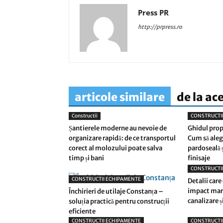
Press PR
http://prpress.ro
articole similare
de la ac
Constructii
CONSTRUCTI
Șantierele moderne au nevoie de
Ghidul prop
organizare rapidă: de ce transportul
Cum să alegi
corect al molozului poate salva
pardoseală 
timp și bani
finisaje
CONSTRUCTI
CONSTRUCTII ECHIPAMENTE
Detalii care
impact mare
Închirieri de utilaje Constanța –
canalizare și
soluția practică pentru construcții
eficiente
CONSTRUCTII ECHIPAMENTE
CONSTRUCTI