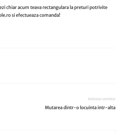
onezi chiar acum teava rectangulara la preturi potrivite
ole.ro si efectueaza comanda!
Articolul următor
–
Mutarea dintr-o locuinta intr-alta