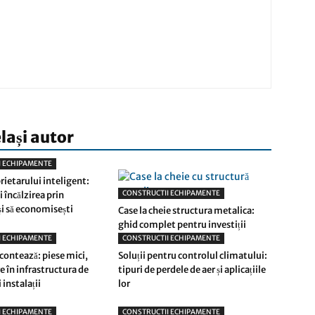
elași autor
I ECHIPAMENTE
rietarului inteligent:
CONSTRUCTII ECHIPAMENTE
 încălzirea prin
și să economisești
Case la cheie structura metalica:
ghid complet pentru investiții
I ECHIPAMENTE
CONSTRUCTII ECHIPAMENTE
 contează: piese mici,
Soluții pentru controlul climatului:
 în infrastructura de
tipuri de perdele de aer și aplicațiile
 instalații
lor
I ECHIPAMENTE
CONSTRUCTII ECHIPAMENTE