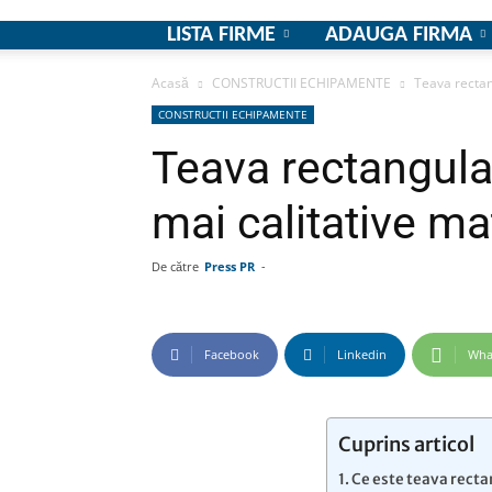
LISTA FIRME
ADAUGA FIRMA
Acasă
CONSTRUCTII ECHIPAMENTE
Teava rectan
CONSTRUCTII ECHIPAMENTE
Teava rectangular
mai calitative ma
De către
Press PR
-
Facebook
Linkedin
Wha
Cuprins articol
Ce este teava rect