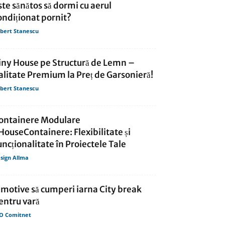
ste sănătos să dormi cu aerul
ondiționat pornit?
bert Stanescu
iny House pe Structură de Lemn –
alitate Premium la Preț de Garsonieră!
bert Stanescu
ontainere Modulare
HouseContainere: Flexibilitate și
uncționalitate în Proiectele Tale
sign Allma
 motive să cumperi iarna City break
entru vară
O Comitnet