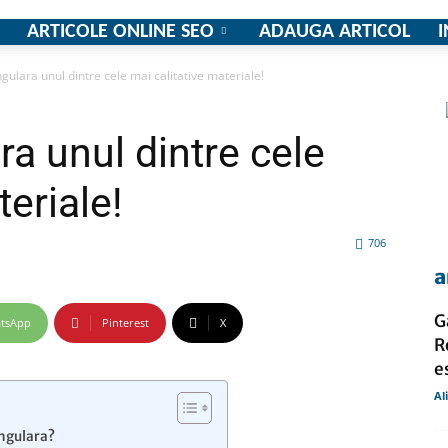
ARTICOLE ONLINE SEO
ADAUGA ARTICOL
I
gulara unul dintre cele mai calitative materiale!
firme
a unul dintre cele
teriale!
706
si
a
G
tsApp
Pinterest
X
R
e
comunicate
Al
angulara?