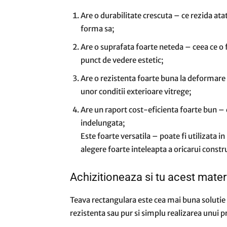
Are o durabilitate crescuta – ce rezida atat 
forma sa;
Are o suprafata foarte neteda – ceea ce o f
punct de vedere estetic;
Are o rezistenta foarte buna la deformare –
unor conditii exterioare vitrege;
Are un raport cost-eficienta foarte bun – c
indelungata;
Este foarte versatila – poate fi utilizata in
alegere foarte inteleapta a oricarui constr
Achizitioneaza si tu acest materi
Teava rectangulara este cea mai buna solutie a
rezistenta sau pur si simplu realizarea unui pr