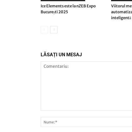
Ice Elements este la nZEB Expo
Viitorul men
București 2025
automatizar
inteligentă
LĂSAȚI UN MESAJ