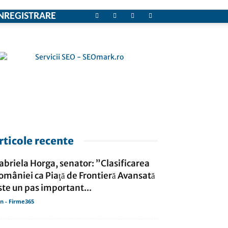
NREGISTRARE
rticole recente
abriela Horga, senator: ”Clasificarea
omâniei ca Piaţă de Frontieră Avansată
ste un pas important...
in - Firme365