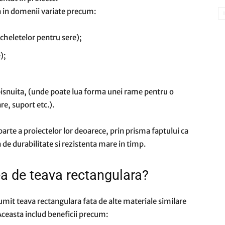
ta in domenii variate precum:
scheletelor pentru sere);
);
obisnuita, (unde poate lua forma unei rame pentru o
re, suport etc.).
arte a proiectelor lor deoarece, prin prisma faptului ca
a de durabilitate si rezistenta mare in timp.
rea de teava rectangulara?
numit teava rectangulara fata de alte materiale similare
Aceasta includ beneficii precum: