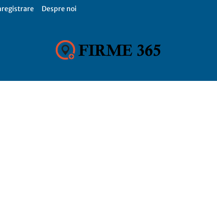
nregistrare
Despre noi
Firme
365,
Catalog