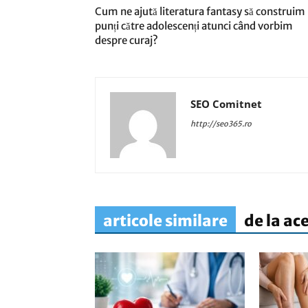
Cum ne ajută literatura fantasy să construim
punți către adolescenți atunci când vorbim
despre curaj?
SEO Comitnet
http://seo365.ro
articole similare
de la ac