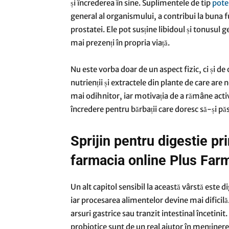
și încrederea în sine. Suplimentele de tip
pote
general al organismului, a contribui la buna fu
prostatei. Ele pot susține libidoul și tonusul ge
mai prezenți în propria viață.
Nu este vorba doar de un aspect fizic, ci și d
nutrienții și extractele din plante de care are
mai odihnitor, iar motivația de a rămâne activ
încredere pentru bărbații care doresc să-și păs
Sprijin pentru digestie pr
farmacia online Plus Far
Un alt capitol sensibil la această vârstă este
iar procesarea alimentelor devine mai dificil
arsuri gastrice sau tranzit intestinal încetini
probiotice sunt de un real ajutor în menținere