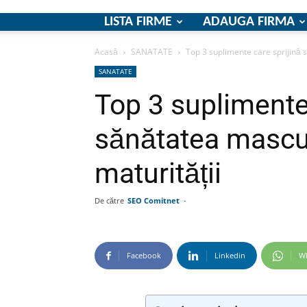
LISTA FIRME
ADAUGA FIRMA
Acasă
SANATATE
Top 3 suplimente care sprijină s
SANATATE
Top 3 suplimente 
sănătatea mascul
maturității
De către
SEO Comitnet
-
Facebook
Linkedin
W