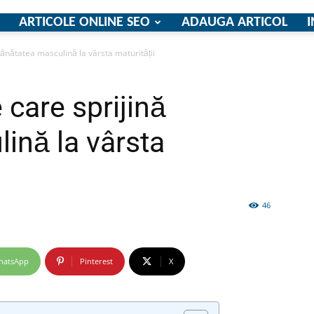
ARTICOLE ONLINE SEO
ADAUGA ARTICOL
I
ănătatea masculină la vârsta maturității
firme
care sprijină
ină la vârsta
si
46
hatsApp
Pinterest
X
comunicate