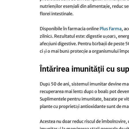
nutrienților esențiali din alimentație, reduc s
florei intestinale.
Disponibile în farmacia online
Plus Farma
, a
zilnică. Rezultatul este: digestie ușoară, energ
afecțiuni digestive. Pentru bărbații de peste 
ci și o mai bună protecție a organismului împot
Întărirea imunității cu su
După 50 de ani, sistemul imunitar devine mai vu
recuperarea mai lentă după o boală pot deveni
Suplimentele pentru imunitate, bazate pe vit
plante cu proprietăți antioxidante sunt de ma
Acestea nu doar reduc riscul de îmbolnăvire, 
imunitar și la menținerea stării generale de vi