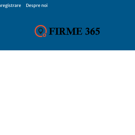
nregistrare
Despre noi
Firme
365,
Catalog