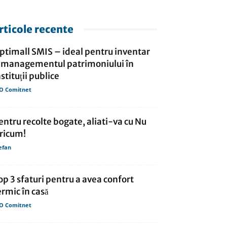
rticole recente
ptimall SMIS – ideal pentru inventar
i managementul patrimoniului în
nstituţii publice
O Comitnet
entru recolte bogate, aliati-va cu Nu
ricum!
efan
op 3 sfaturi pentru a avea confort
ermic în casă
O Comitnet