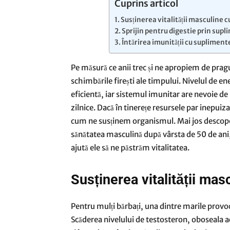
Cuprins articol
Susținerea vitalității masculine c
Sprijin pentru digestie prin sup
Întărirea imunității cu suplimen
Pe măsură ce anii trec și ne apropiem de prag
schimbările firești ale timpului. Nivelul de en
eficientă, iar sistemul imunitar are nevoie de
zilnice. Dacă în tinerețe resursele par inepui
cum ne susținem organismul. Mai jos descoper
sănătatea masculină după vârsta de 50 de ani
ajută ele să ne păstrăm vitalitatea.
Susținerea vitalității mas
Pentru mulți bărbați, una dintre marile provocăr
Scăderea nivelului de testosteron, oboseala acu