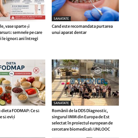
SANATATE
le, vase sparte și
Cand este recomandata purtarea
 arsură: semnele pe care
unui aparat dentar
le ignoră ani întregi
SANATATE
 dieta FODMAP: Ce să
Românii de la DDS Diagnostic,
 să eviți
singurul IMM din Europa de Est
selectat în proiectul european de
cercetare biomedicală UNLOOC