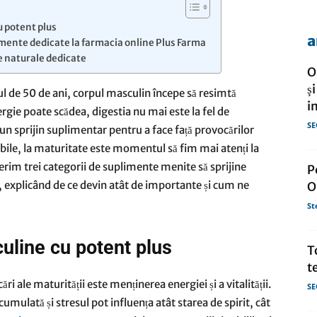
u potent plus
a
limente dedicate la farmacia online Plus Farma
de
te naturale dedicate
O
ş
ul de 50 de ani, corpul masculin începe să resimtă
i
ergie poate scădea, digestia nu mai este la fel de
SE
 un sprijin suplimentar pentru a face față provocărilor
presa
zabile, la maturitate este momentul să fim mai atenți la
im trei categorii de suplimente menite să sprijine
P
, explicând de ce devin atât de importante și cum ne
O
St
culine cu potent plus
T
t
i ale maturității este menținerea energiei și a vitalității.
SE
mulată și stresul pot influența atât starea de spirit, cât