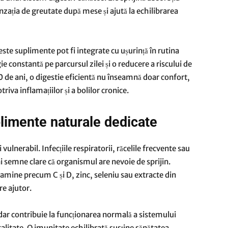
enzația de greutate după mese și ajută la echilibrarea
ceste suplimente pot fi integrate cu ușurință în rutina
ie constantă pe parcursul zilei și o reducere a riscului de
50 de ani, o digestie eficientă nu înseamnă doar confort,
riva inflamațiilor și a bolilor cronice.
plimente naturale dedicate
lnerabil. Infecțiile respiratorii, răcelile frecvente sau
 semne clare că organismul are nevoie de sprijin.
amine precum C și D, zinc, seleniu sau extracte din
re ajutor.
dar contribuie la funcționarea normală a sistemului
talitate. O imunitate echilibrată susține sănătatea