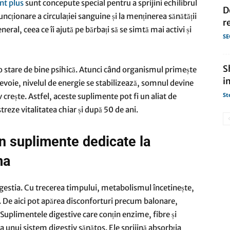
nt plus
sunt concepute special pentru a sprijini echilibrul
D
ncționare a circulației sanguine și la menținerea sănătății
r
neral, ceea ce îi ajută pe bărbați să se simtă mai activi și
SE
S
e o stare de bine psihică. Atunci când organismul primește
i
 nevoie, nivelul de energie se stabilizează, somnul devine
St
 crește. Astfel, aceste suplimente pot fi un aliat de
treze vitalitatea chiar și după 50 de ani.
in suplimente dedicate la
ma
 digestia. Cu trecerea timpului, metabolismul încetinește,
ă. De aici pot apărea disconforturi precum balonare,
t. Suplimentele digestive care conțin enzime, fibre și
a unui sistem digestiv sănătos. Ele sprijină absorbția