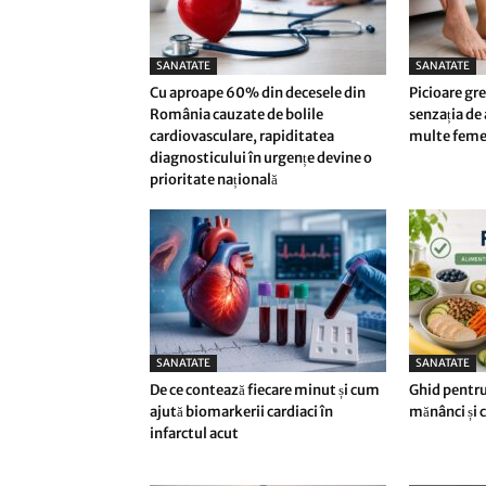
SANATATE
SANATATE
Cu aproape 60% din decesele din
Picioare gre
România cauzate de bolile
senzația de
cardiovasculare, rapiditatea
multe femei 
diagnosticului în urgențe devine o
prioritate națională
SANATATE
SANATATE
De ce contează fiecare minut și cum
Ghid pentru
ajută biomarkerii cardiaci în
mănânci și ce
infarctul acut