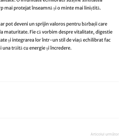
rp mai protejat înseamnă și o minte mai liniștită.
r pot deveni un sprijin valoros pentru bărbații care
 la maturitate. Fie că vorbim despre vitalitate, digestie
e și integrarea lor într-un stil de viață echilibrat fac
i una trăită cu energie și încredere.
Articolul următor