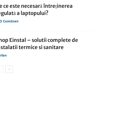
e ce este necesară întreținerea
egulată a laptopului?
O Comitnet
hop Einstal – solutii complete de
nstalatii termice si sanitare
efan