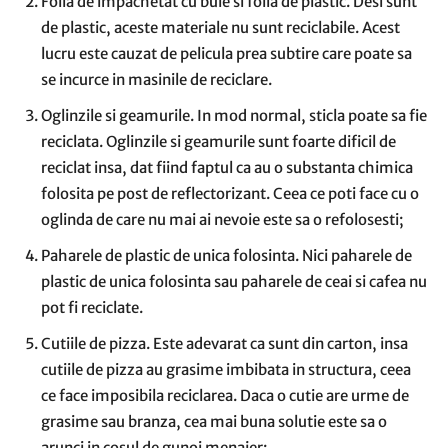
Folia de impachetat cu bule si folia de plastic. Desi sunt
de plastic, aceste materiale nu sunt reciclabile. Acest
lucru este cauzat de pelicula prea subtire care poate sa
se incurce in masinile de reciclare.
Oglinzile si geamurile. In mod normal, sticla poate sa fie
reciclata. Oglinzile si geamurile sunt foarte dificil de
reciclat insa, dat fiind faptul ca au o substanta chimica
folosita pe post de reflectorizant. Ceea ce poti face cu o
oglinda de care nu mai ai nevoie este sa o refolosesti;
Paharele de plastic de unica folosinta. Nici paharele de
plastic de unica folosinta sau paharele de ceai si cafea nu
pot fi reciclate.
Cutiile de pizza. Este adevarat ca sunt din carton, insa
cutiile de pizza au grasime imbibata in structura, ceea
ce face imposibila reciclarea. Daca o cutie are urme de
grasime sau branza, cea mai buna solutie este sa o
arunci in cosul de gunoi menajer;