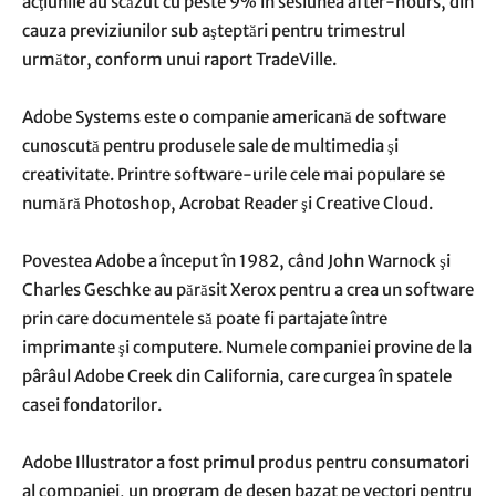
acţiunile au scăzut cu peste 9% în sesiunea after-hours, din
cauza previziunilor sub aşteptări pentru trimestrul
următor, conform unui raport
TradeVille
.
Adobe Systems este o companie americană de software
cunoscută pentru produsele sale de multimedia şi
creativitate. Printre software-urile cele mai populare se
numără Photoshop, Acrobat Reader şi Creative Cloud.
Povestea Adobe a început în 1982, când John Warnock şi
Charles Geschke au părăsit Xerox pentru a crea un software
prin care documentele să poate fi partajate între
imprimante şi computere. Numele companiei provine de la
pârâul Adobe Creek din California, care curgea în spatele
casei fondatorilor.
Adobe Illustrator a fost primul produs pentru consumatori
al companiei, un program de desen bazat pe vectori pentru