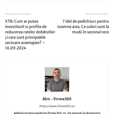
Articolul precedent
Articolul următor
XTB: Cum ar putea
7 idei de pedichiură pentru
investitorii să profite de
toamna asta. Ce culori sunt la
reducerea ratelor dobânzilor
modă în sezonul rece
şi care sunt principalele
sectoare avantajate? –
16.09.2024
Alin - Firme365
https://www.firme365.ro/
Administrator website Firme365.ro, Va punem la dispozitie