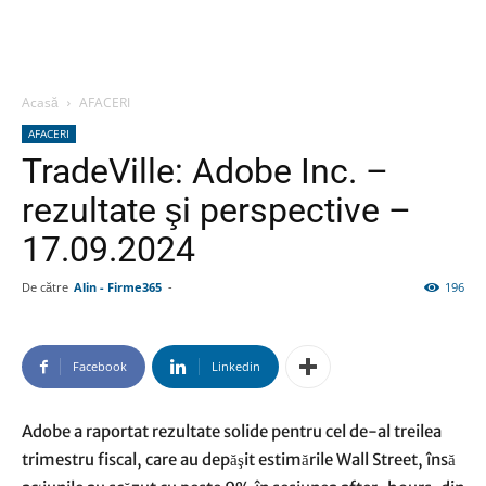
Acasă
AFACERI
AFACERI
TradeVille: Adobe Inc. –
rezultate şi perspective –
17.09.2024
De către
Alin - Firme365
-
196
Facebook
Linkedin
Adobe a raportat rezultate solide pentru cel de-al treilea
trimestru fiscal, care au depăşit estimările Wall Street, însă