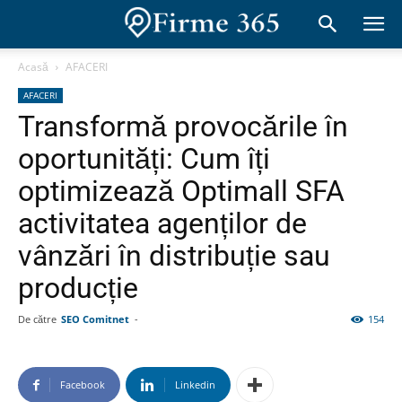
Acasă
AFACERI
AFACERI
Transformă provocările în
oportunități: Cum îți
optimizează Optimall SFA
activitatea agenților de
vânzări în distribuție sau
producție
De către
SEO Comitnet
-
154
Facebook
Linkedin