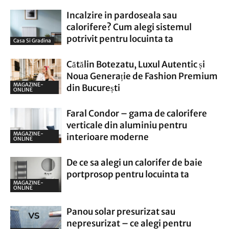
Incalzire in pardoseala sau
calorifere? Cum alegi sistemul
potrivit pentru locuinta ta
Casa Si Gradina
Cătălin Botezatu, Luxul Autentic și
Noua Generație de Fashion Premium
MAGAZINE-
din București
ONLINE
Faral Condor – gama de calorifere
verticale din aluminiu pentru
MAGAZINE-
interioare moderne
ONLINE
De ce sa alegi un calorifer de baie
portprosop pentru locuinta ta
MAGAZINE-
ONLINE
Panou solar presurizat sau
nepresurizat – ce alegi pentru