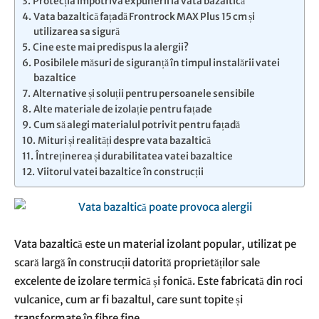
Protecția împotriva expunerii la vata bazaltică
Vata bazaltică fațadă Frontrock MAX Plus 15 cm și
utilizarea sa sigură
Cine este mai predispus la alergii?
Posibilele măsuri de siguranță în timpul instalării vatei
bazaltice
Alternative și soluții pentru persoanele sensibile
Alte materiale de izolație pentru fațade
Cum să alegi materialul potrivit pentru fațadă
Mituri și realități despre vata bazaltică
Întreținerea și durabilitatea vatei bazaltice
Viitorul vatei bazaltice în construcții
Vata bazaltică este un material izolant popular, utilizat pe
scară largă în construcții datorită proprietăților sale
excelente de izolare termică și fonică. Este fabricată din roci
vulcanice, cum ar fi bazaltul, care sunt topite și
transformate în fibre fine.