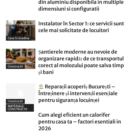
din aluminiu disponibila in multiple
dimensiuni si configuratii
Instalator în Sector 1: ce servicii sunt
cele mai solicitate de locuitori
Casa Si Gradina
Șantierele moderne au nevoie de
organizare rapidă: de ce transportul
corect al molozului poate salva timp
Constructii
și bani
Reparații acoperiș București –
Întreținere și intervenții esențiale
pentru siguranța locuinței
Constructii
MATERIALE
CONSTRUCTII
Cum alegi eficient un calorifer
pentru casa ta – factori esentiali in
2026