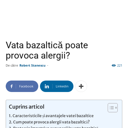
Vata bazaltică poate
provoca alergii?
De către
Robert Stanescu
-
221
Facebook
Linkedin
Cuprins articol
Caracteristicile și avantajele vatei bazaltice
Cum poate provoca alergii vata bazaltică?