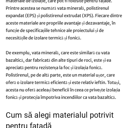
materiale de izolație, care pot fi folosite pentru fațade.
Printre acestea se numără vata minerală, polistirenul
expandat (EPS) și polistirenul extrudat (XPS). Fiecare dintre
aceste materiale are propriile avantaje și dezavantaje, în
funcție de specificațiile tehnice ale proiectului și de
necesitățile de izolare termică și fonică.
De exemplu, vata minerală, care este similară cu vata
bazaltică, dar fabricată din alte tipuri de roci, este și ea
apreciată pentru rezistența la foc și izolația fonică.
Polistirenul, pe de altă parte, este un material ușor, care
oferă o izolare termică eficientă și este relativ ieftin. Totuși,
acesta nu oferă aceleași beneficii în ceea ce privește izolația
fonică și protecția împotriva incendiilor ca vata bazaltică.
Cum să alegi materialul potrivit
pentru fațadă