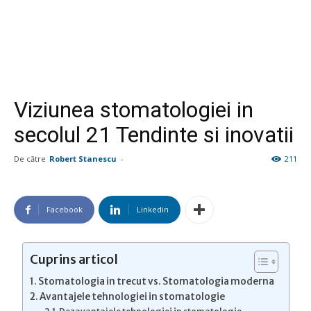
Viziunea stomatologiei in
secolul 21 Tendinte si inovatii
De către
Robert Stanescu
-
211
Facebook
Linkedin
Cuprins articol
Stomatologia in trecut vs. Stomatologia moderna
Avantajele tehnologiei in stomatologie