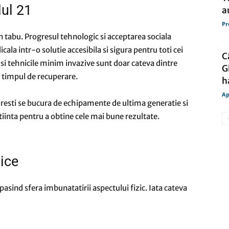
lul 21
a
Pr
un tabu. Progresul tehnologic si acceptarea sociala
la intr-o solutie accesibila si sigura pentru toti cei
C
 si tehnicile minim invazive sunt doar cateva dintre
G
a timpul de recuperare.
h
Ap
ucuresti se bucura de echipamente de ultima generatie si
stiinta pentru a obtine cele mai bune rezultate.
tice
epasind sfera imbunatatirii aspectului fizic. Iata cateva