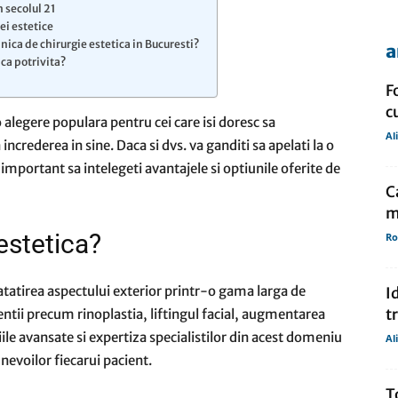
n secolul 21
ei estetice
linica de chirurgie estetica in Bucuresti?
a
ica potrivita?
de
F
c
 alegere populara pentru cei care isi doresc sa
Al
increderea in sine. Daca si dvs. va ganditi sa apelati la o
 important sa intelegeti avantajele si optiunile oferite de
presa
C
m
estetica?
Ro
tatirea aspectului exterior printr-o gama larga de
I
t
ventii precum rinoplastia, liftingul facial, augmentarea
ile avansate si expertiza specialistilor din acest domeniu
Al
nevoilor fiecarui pacient.
T