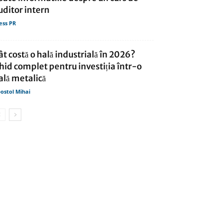
uditor intern
ess PR
ât costă o hală industrială în 2026?
hid complet pentru investiția într-o
ală metalică
ostol Mihai