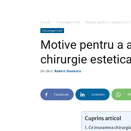
Acasă
Uncategorized
Motive pentru a apela la o cl
Uncategorized
Motive pentru a a
chirurgie estetic
De către
Robert Stanescu
-
Facebook
Linkedin
W
Cuprins articol
Ce inseamna chirurgia