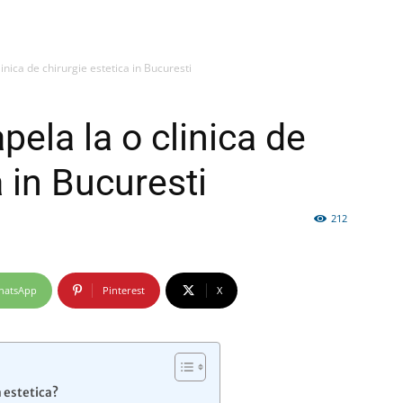
inica de chirurgie estetica in Bucuresti
firme
pela la o clinica de
a in Bucuresti
212
si
hatsApp
Pinterest
X
comunicate
 estetica?