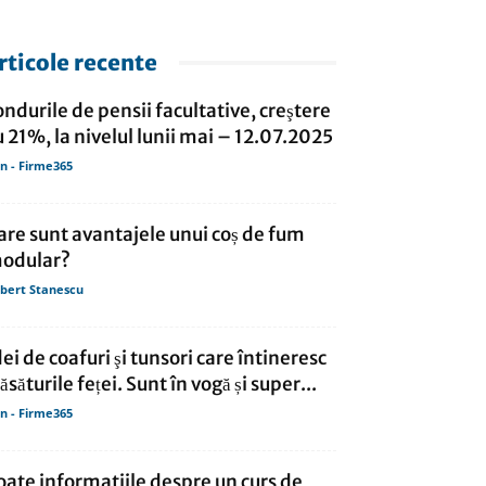
rticole recente
ondurile de pensii facultative, creştere
u 21%, la nivelul lunii mai – 12.07.2025
in - Firme365
are sunt avantajele unui coș de fum
odular?
bert Stanescu
dei de coafuri şi tunsori care întineresc
răsăturile feței. Sunt în vogă și super...
in - Firme365
oate informatiile despre un curs de