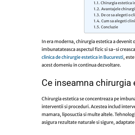
Chirurgia estetica i
Avantajele chirurgi
De ce sa alegeti o c
Cum sa alegeti clin
Concluzie
In era moderna, chirurgia estetica a devenit o
imbunatateasca aspectul fizic si sa-si creasca 
clinica de chirurgie estetica in Bucuresti
, este
acest domeniu in continua dezvoltare.
Ce inseamna chirurgia 
Chirurgia estetica se concentreaza pe imbuna
interventii si proceduri. Acestea includ inter
mamara, liposuctia si multe altele. Tehnologi
asigura rezultate naturale si sigure, adaptate 