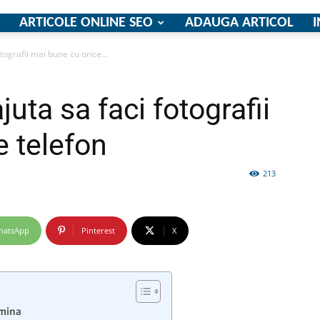
ARTICOLE ONLINE SEO
ADAUGA ARTICOL
I
otografii mai bune cu orice...
firme
ajuta sa faci fotografii
e telefon
213
si
hatsApp
Pinterest
X
comunicate
umina