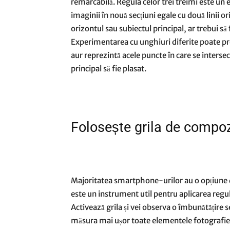
remarcabilă. Regula celor trei treimi este un
imaginii în nouă secțiuni egale cu două linii or
orizontul sau subiectul principal, ar trebui să f
Experimentarea cu unghiuri diferite poate pr
aur reprezintă acele puncte în care se intersect
principal să fie plasat.
Folosește grila de compozi
Majoritatea smartphone-urilor au o opțiune de
este un instrument util pentru aplicarea regulii
Activează grila și vei observa o îmbunătățire 
măsura mai ușor toate elementele fotografiei,