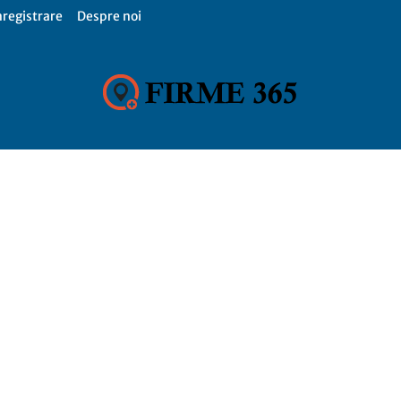
nregistrare
Despre noi
Firme
365,
Catalog