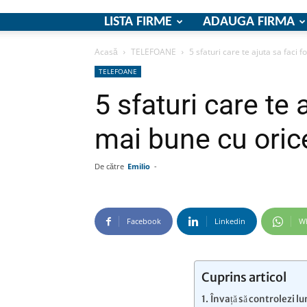
LISTA FIRME
ADAUGA FIRMA
Acasă
TELEFOANE
5 sfaturi care te ajuta sa faci f
TELEFOANE
5 sfaturi care te 
mai bune cu oric
De către
Emilio
-
Facebook
Linkedin
W
Cuprins articol
Învață să controlezi l