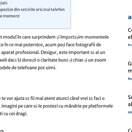
ială
poziție din setările oricărui telefon
a
rice moment
de
C
e
nat modul în care surprindem și împărtășim momentele
e în ce mai puternice, acum poți face fotografii de
Pr
n aparat profesional. Desigur, este important să ai un
presa
 dacă îți dorești o claritate bună și chiar și un zoom
G
odele de telefoane pot uimi.
m
Ro
S
te vor ajuta să fii mai atent atunci când vrei să faci o
a
l, imagini pe care să le postezi cu mândrie pe platformele
Al
i cu cei dragi.
C