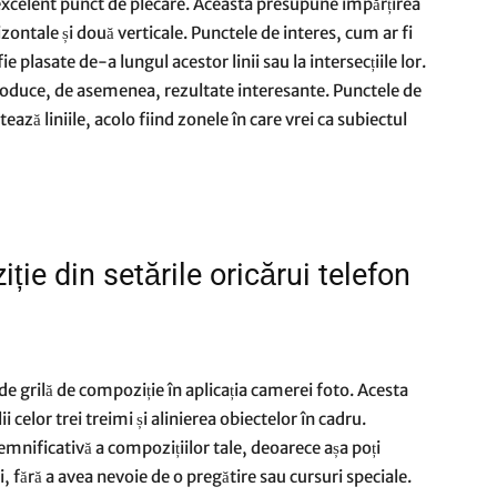
 excelent punct de plecare. Aceasta presupune împărțirea
izontale și două verticale. Punctele de interes, cum ar fi
ie plasate de-a lungul acestor linii sau la intersecțiile lor.
oduce, de asemenea, rezultate interesante. Punctele de
ează liniile, acolo fiind zonele în care vrei ca subiectul
ție din setările oricărui telefon
 grilă de compoziție în aplicația camerei foto. Acesta
 celor trei treimi și alinierea obiectelor în cadru.
semnificativă a compozițiilor tale, deoarece așa poți
 fără a avea nevoie de o pregătire sau cursuri speciale.