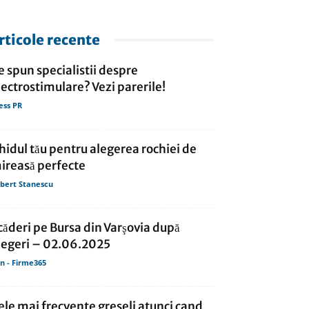
rticole recente
e spun specialistii despre
lectrostimulare? Vezi parerile!
ess PR
hidul tău pentru alegerea rochiei de
ireasă perfecte
bert Stanescu
căderi pe Bursa din Varşovia după
legeri – 02.06.2025
in - Firme365
ele mai frecvente greseli atunci cand