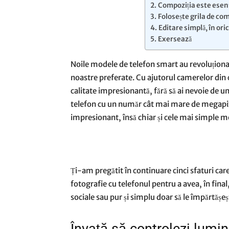
Compoziția este esenț
Folosește grila de com
Editare simplă, în o
Exersează
Noile modele de telefon smart au revoluțio
noastre preferate. Cu ajutorul camerelor din c
calitate impresionantă, fără să ai nevoie de u
telefon cu un număr cât mai mare de megapixeli
impresionant, însă chiar și cele mai simple m
Ți-am pregătit în continuare cinci sfaturi care 
fotografie cu telefonul pentru a avea, în fina
sociale sau pur și simplu doar să le împărtășeșt