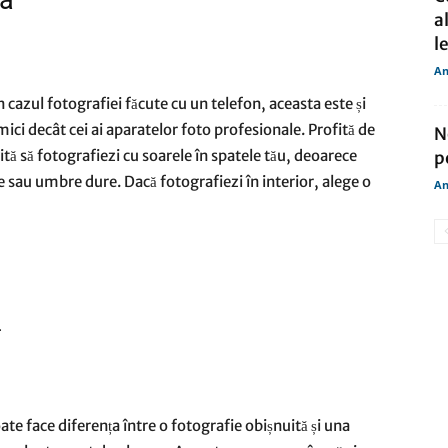
na
a
le
An
 cazul fotografiei făcute cu un telefon, aceasta este și
ci decât cei ai aparatelor foto profesionale. Profită de
N
vită să fotografiezi cu soarele în spatele tău, deoarece
p
 sau umbre dure. Dacă fotografiezi în interior, alege o
An
ă
te face diferența între o fotografie obișnuită și una