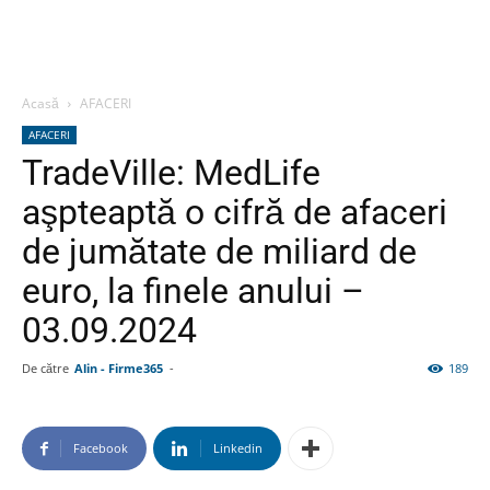
Acasă
AFACERI
AFACERI
TradeVille: MedLife
aşpteaptă o cifră de afaceri
de jumătate de miliard de
euro, la finele anului –
03.09.2024
De către
Alin - Firme365
-
189
Facebook
Linkedin