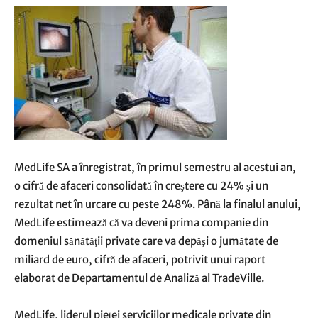
MedLife SA a înregistrat, în primul semestru al acestui an,
o cifră de afaceri consolidată în creştere cu 24% şi un
rezultat net în urcare cu peste 248%. Până la finalul anului,
MedLife estimează că va deveni prima companie din
domeniul sănătăţii private care va depăşi o jumătate de
miliard de euro, cifră de afaceri, potrivit unui raport
elaborat de Departamentul de Analiză al
TradeVille
.
MedLife, liderul pieţei serviciilor medicale private din