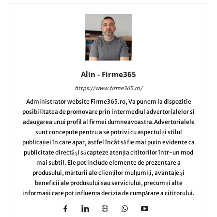
Alin - Firme365
https://www.firme365.ro/
Administrator website Firme365.ro, Va punem la dispozitie
posibilitatea de promovare prin intermediul advertorialelor si
adaugarea unui profil al firmei dumneavoastra.Advertorialele
sunt concepute pentru a se potrivi cu aspectul și stilul
publicației în care apar, astfel încât să fie mai puțin evidente ca
publicitate directă și să capteze atenția cititorilor într-un mod
mai subtil. Ele pot include elemente de prezentare a
produsului, mărturii ale clienților mulțumiți, avantaje și
beneficii ale produsului sau serviciului, precum și alte
informații care pot influența decizia de cumpărare a cititorului.