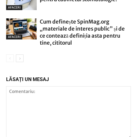
AFACERI
Cum definește SpinMag.org
„materiale de interes public” și de
ce contează definiția asta pentru
AFACERI
tine, cititorul
LĂSAȚI UN MESAJ