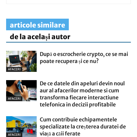
articole similare
de la același autor
După o escrocherie crypto, ce se mai
poate recupera și ce nu?
AFACERI
De ce datele din apeluri devin noul
aur al afacerilor moderne si cum
transforma fiecare interactiune
AFACERI
telefonica in decizii profitabile
Cum contribuie echipamentele
specializate la creșterea duratei de
viață a căii ferate
AFACERI