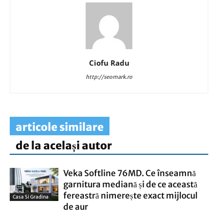
Ciofu Radu
http://seomark.ro
articole similare
de la același autor
Veka Softline 76MD. Ce înseamnă
garnitura mediană și de ce această
fereastră nimerește exact mijlocul
Casa Si Gradina
de aur