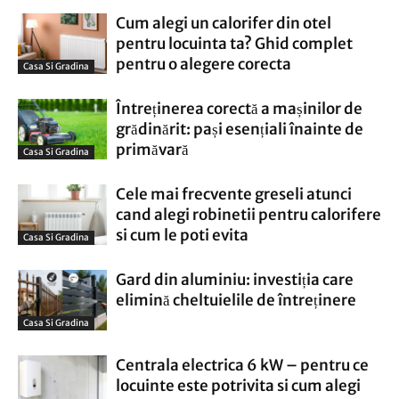
Cum alegi un calorifer din otel
pentru locuinta ta? Ghid complet
pentru o alegere corecta
Casa Si Gradina
Întreținerea corectă a mașinilor de
grădinărit: pași esențiali înainte de
primăvară
Casa Si Gradina
Cele mai frecvente greseli atunci
cand alegi robinetii pentru calorifere
si cum le poti evita
Casa Si Gradina
Gard din aluminiu: investiția care
elimină cheltuielile de întreținere
Casa Si Gradina
Centrala electrica 6 kW – pentru ce
locuinte este potrivita si cum alegi