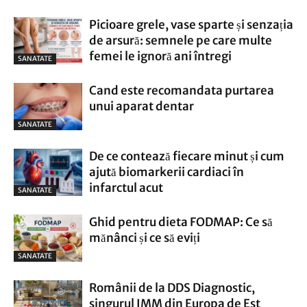
Picioare grele, vase sparte și senzația
de arsură: semnele pe care multe
femei le ignoră ani întregi
SANATATE
Cand este recomandata purtarea
unui aparat dentar
SANATATE
De ce contează fiecare minut și cum
ajută biomarkerii cardiaci în
infarctul acut
SANATATE
Ghid pentru dieta FODMAP: Ce să
mănânci și ce să eviți
SANATATE
Românii de la DDS Diagnostic,
singurul IMM din Europa de Est