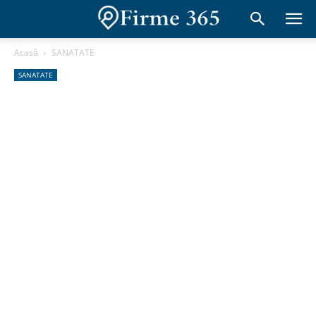
Acasă
SANATATE
SANATATE