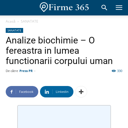
Acasă
SANATATE
SANATATE
Analize biochimie – O
fereastra in lumea
functionarii corpului uman
De către
Press PR
-
330
Facebook
Linkedin