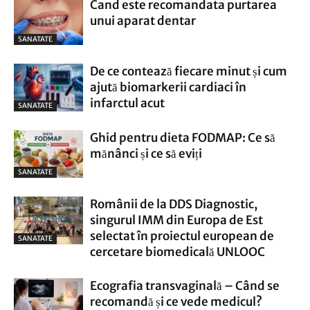
Cand este recomandata purtarea
unui aparat dentar
SANATATE
De ce contează fiecare minut și cum
ajută biomarkerii cardiaci în
infarctul acut
SANATATE
Ghid pentru dieta FODMAP: Ce să
mănânci și ce să eviți
SANATATE
Românii de la DDS Diagnostic,
singurul IMM din Europa de Est
selectat în proiectul european de
SANATATE
cercetare biomedicală UNLOOC
Ecografia transvaginală – Când se
recomandă și ce vede medicul?