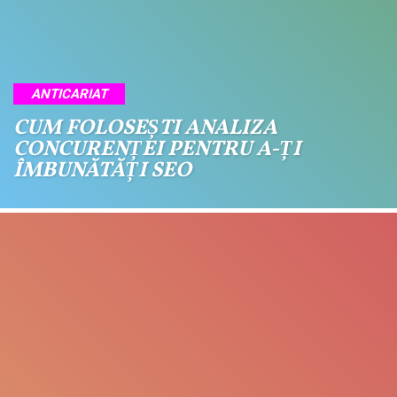
ANTICARIAT
CUM FOLOSEȘTI ANALIZA
CONCURENȚEI PENTRU A-ȚI
ÎMBUNĂTĂȚI SEO