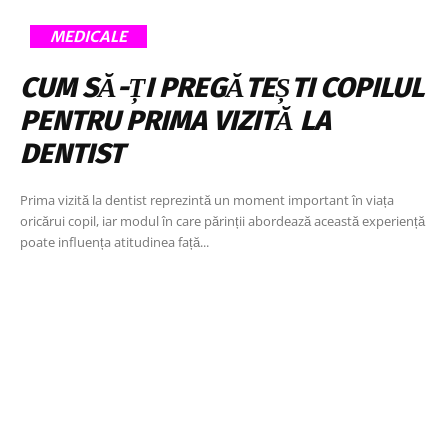
MEDICALE
CUM SĂ-ȚI PREGĂTEȘTI COPILUL
PENTRU PRIMA VIZITĂ LA
DENTIST
Prima vizită la dentist reprezintă un moment important în viața
oricărui copil, iar modul în care părinții abordează această experiență
poate influența atitudinea față...