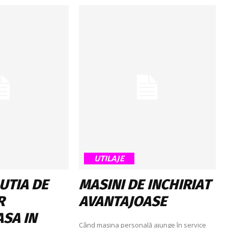
UTILAJE
UTIA DE
MASINI DE INCHIRIAT
R
AVANTAJOASE
SA IN
Când mașina personală ajunge în service