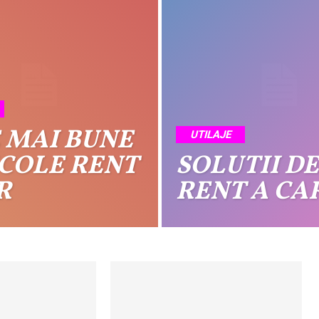
de
 MAI BUNE
UTILAJE
presa
COLE RENT
SOLUTII DE
R
RENT A CA