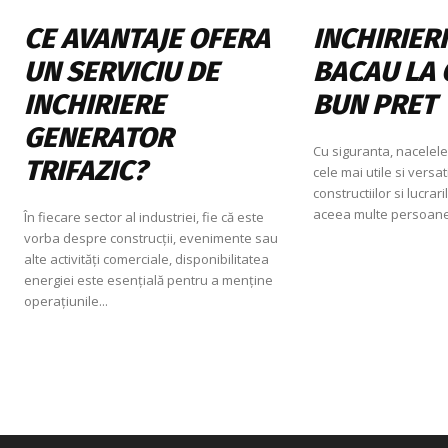
CE AVANTAJE OFERA
INCHIRIER
UN SERVICIU DE
BACAU LA 
INCHIRIERE
BUN PRET
GENERATOR
Cu siguranta, nacelele
TRIFAZIC?
cele mai utile si versat
constructiilor si lucrari
aceea multe persoane 
În fiecare sector al industriei, fie că este
vorba despre construcții, evenimente sau
alte activități comerciale, disponibilitatea
energiei este esențială pentru a menține
operațiunile...