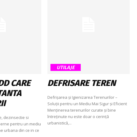
UTILAJE
DDD CARE
DEFRISARE TEREN
STANTA
Defrișarea și Igienizarea Terenurilor –
II
Soluții pentru un Mediu Mai Sigur și Eficient
Menținerea terenurilor curate și bine
întreținute nu este doar o cerință
e, dezinsectie si
urbanistică,...
oderne pentru un mediu
ume urbana din ce in ce