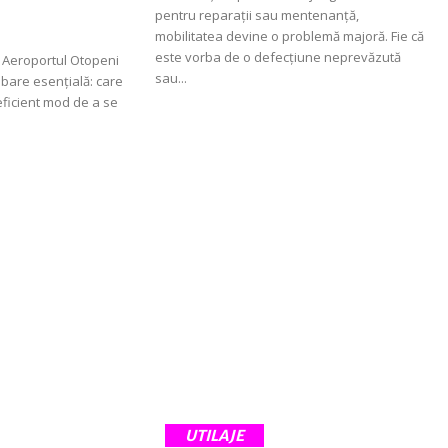
pentru reparații sau mentenanță,
mobilitatea devine o problemă majoră. Fie că
este vorba de o defecțiune neprevăzută
e Aeroportul Otopeni
sau...
ebare esențială: care
 eficient mod de a se
UTILAJE