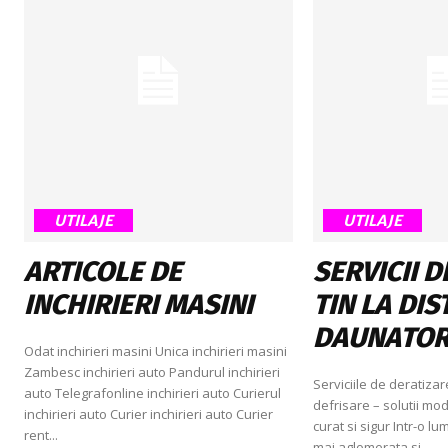
UTILAJE
UTILAJE
ARTICOLE DE
SERVICII 
INCHIRIERI MASINI
TIN LA DI
DAUNATOR
Odat inchirieri masini Unica inchirieri masini
Zambesc inchirieri auto Pandurul inchirieri
Serviciile de deratizar
auto Telegrafonline inchirieri auto Curierul
defrisare – solutii m
inchirieri auto Curier inchirieri auto Curier
curat si sigur Intr-o l
rent...
mai aglomerata si...