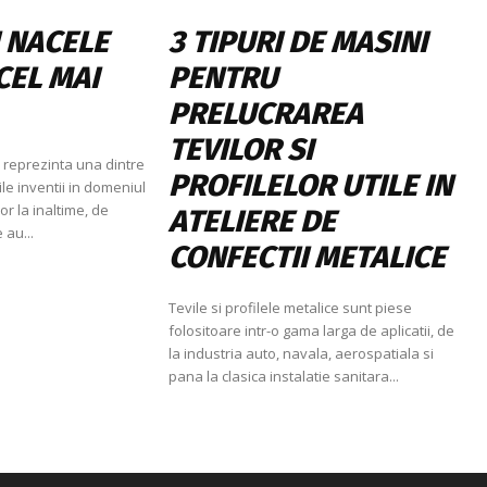
I NACELE
3 TIPURI DE MASINI
CEL MAI
PENTRU
PRELUCRAREA
TEVILOR SI
 reprezinta una dintre
PROFILELOR UTILE IN
ile inventii in domeniul
lor la inaltime, de
ATELIERE DE
au...
CONFECTII METALICE
Tevile si profilele metalice sunt piese
folositoare intr-o gama larga de aplicatii, de
la industria auto, navala, aerospatiala si
pana la clasica instalatie sanitara...