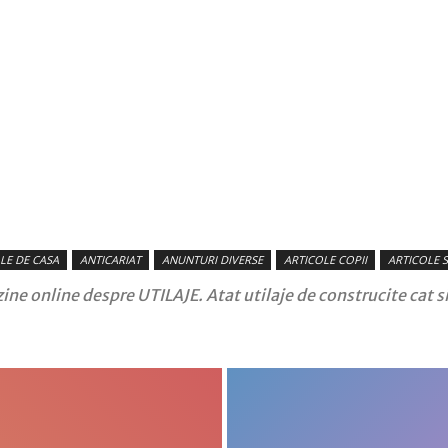
firme
si
LE DE CASA
ANTICARIAT
ANUNTURI DIVERSE
ARTICOLE COPII
ARTICOLE 
ine online despre UTILAJE. Atat utilaje de construcite cat si 
comunicate