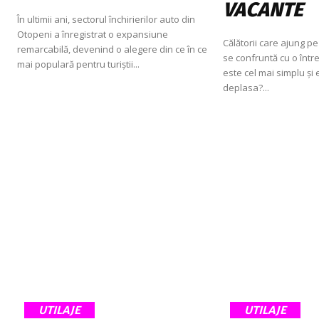
VACANTE
În ultimii ani, sectorul închirierilor auto din
Otopeni a înregistrat o expansiune
Călătorii care ajung p
remarcabilă, devenind o alegere din ce în ce
se confruntă cu o într
mai populară pentru turiștii...
este cel mai simplu și
deplasa?...
UTILAJE
UTILAJE