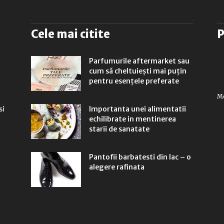
Cele mai citite
P
Parfumurile aftermarket sau
cum să cheltuiești mai puțin
pentru esențele preferate
Mo
si
Importanta unei alimentatii
echilibrate in mentinerea
l
starii de sanatate
Pantofii barbatesti din lac – o
alegere rafinata