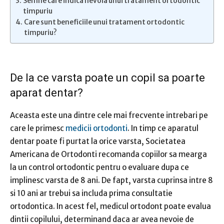
​Semne care indica nevoia unui tratament ortodontic
timpuriu
​Care sunt beneficiile unui tratament ortodontic
timpuriu?
​De la ce varsta poate un copil sa poarte
aparat dentar?
Aceasta este una dintre cele mai frecvente intrebari pe
care le primesc
medicii ortodonti
. In timp ce aparatul
dentar poate fi purtat la orice varsta, Societatea
Americana de Ortodonti recomanda copiilor sa mearga
la un control ortodontic pentru o evaluare dupa ce
implinesc varsta de 8 ani. De fapt, varsta cuprinsa intre 8
si 10 ani ar trebui sa includa prima consultatie
ortodontica. In acest fel, medicul ortodont poate evalua
dintii copilului, determinand daca ar avea nevoie de