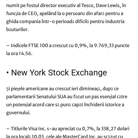
numit pe fostul director executiv al Tesco, Dave Lewis, în
funcţia de CEO, apelând la o persoană din afară pentru a
ghida compania într-o perioadă dificilă pentru industria
băuturilor.
– Indicele FTSE 100 a crescut cu 0,9%, la 9.769,33 puncte
la ora 14.56.
•
New York Stock Exchange
Şi pieţele americane au crescut ieri dimineaţă, după ce
parlamentarii Senatului SUA au făcut un pas esenţial către
un potenţial acord care să pună capăt închiderii istorice a
guvernului.
– Titlurile Visa Inc. s-au apreciat cu 0,7%, la 338,27 dolari
la ora locală 10.03, cele ale MasterCard Inc. au scăzut cu