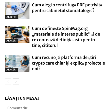
Cum alegi o centrifugă PRF potrivită
pentru cabinetul stomatologic?
AFACERI
Cum definește SpinMag.org
„materiale de interes public” și de
ce contează definiția asta pentru
AFACERI
tine, cititorul
Cum recunoști platforma de știri
crypto care chiar îți explică proiectele
noi?
AFACERI
LĂSAȚI UN MESAJ