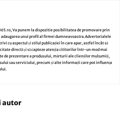
65.ro, Va punem la dispozitie posibilitatea de promovare prin
i adaugarea unui profil al firmei dumneavoastra.Advertorialele
vi cu aspectul și stilul publicației în care apar, astfel încât să
citate directă și să capteze atenția cititorilor într-un mod mai
te de prezentare a produsului, mărturii ale clienților mulțumiți,
sului sau serviciului, precum și alte informații care pot influența
lui.
i autor
 noul aur al afacerilor moderne si cum
 telefonica in decizii profitabile