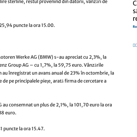
ire sterline, restul provenind din datorii, vânzări de
C
s
r
25,94 puncte la ora 15.00.
Ro
Motoren Werke AG (BMW) s-au apreciat cu 2,3%, la
enz Group AG – cu 1,7%, la 59,75 euro. Vânzările
in au înregistrat un avans anual de 23% în octombrie, la
e de pe principalele pieţe, arată firma de cercetare a
G au consemnat un plus de 2,1%, la 101,70 euro la ora
38 euro.
1 puncte la ora 15.47.