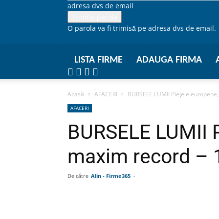
adresa dvs de email
O parola va fi trimisă pe adresa dvs de email.
Firme 365, Catalog firme si comunicate de presa
LISTA FIRME
ADAUGA FIRMA
Acasă
AFACERI
BURSELE LUMII Pieţele europene,
AFACERI
BURSELE LUMII Pi
maxim record – 
De către
Alin - Firme365
-
Facebook
Linkedin
Wha