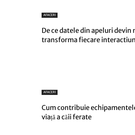
AFACERI
Cum contribuie echipamentele 
viață a căii ferate
AFACERI