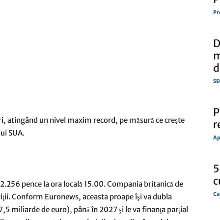
Pr
D
m
d
SE
P
ri, atingând un nivel maxim record, pe măsură ce creşte
r
lui SUA.
Ap
5
c
a 2.256 pence la ora locală 15.00. Compania britanică de
Ca
tiţii. Conform Euronews, aceasta proape îşi va dubla
(37,5 miliarde de euro), până în 2027 şi le va finanţa parţial