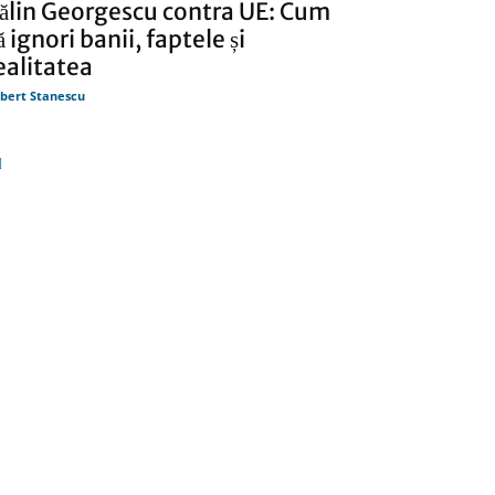
ălin Georgescu contra UE: Cum
ă ignori banii, faptele și
ealitatea
bert Stanescu