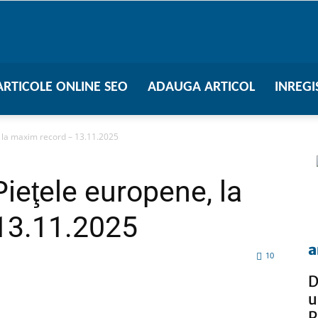
ARTICOLE ONLINE SEO
ADAUGA ARTICOL
INREGI
 la maxim record – 13.11.2025
eţele europene, la
13.11.2025
a
10
D
u
tsApp
Pinterest
X
P