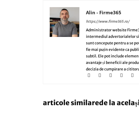
Alin - Firme365
https://www.firme365.ro/
Administrator website Firme3
intermediul advertorialelor s
sunt concepute pentru a se potri
fie mai puțin evidente ca publi
subtil. Ele pot include elemen
avantaje și beneficii ale produ
decizia de cumpărare a cititoru
articole similare
de la acelaș
AFACERI
De ce datele din apeluri devin
transforma fiecare interactiune