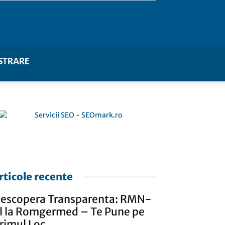
STRARE
rticole recente
escopera Transparenta: RMN-
l la Romgermed – Te Pune pe
rimul Loc