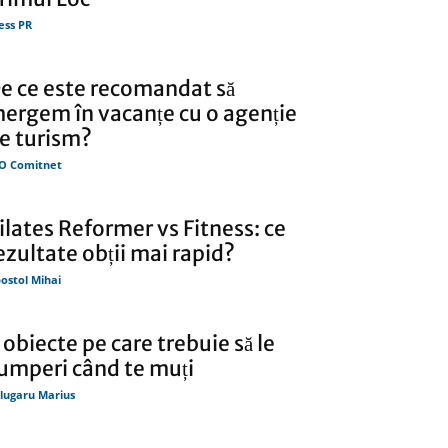
ess PR
e ce este recomandat să
ergem în vacanțe cu o agenție
e turism?
O Comitnet
ilates Reformer vs Fitness: ce
ezultate obții mai rapid?
ostol Mihai
 obiecte pe care trebuie să le
umperi când te muți
lugaru Marius